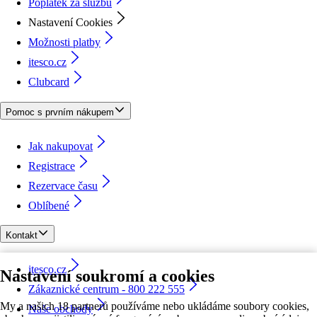
Poplatek za službu
Nastavení Cookies
Možnosti platby
itesco.cz
Clubcard
Pomoc s prvním nákupem
Jak nakupovat
Registrace
Rezervace času
Oblíbené
Kontakt
itesco.cz
Nastavení soukromí a cookies
Zákaznické centrum - 800 222 555
My a našich 18 partnerů používáme nebo ukládáme soubory cookies,
Naše obchody