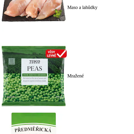
Maso a lahůdky
Mražené