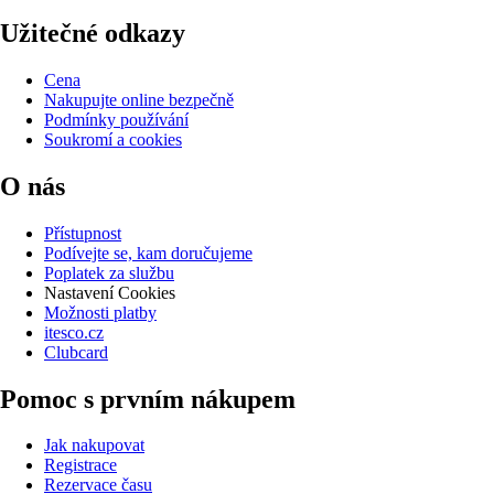
Užitečné odkazy
Cena
Nakupujte online bezpečně
Podmínky používání
Soukromí a cookies
O nás
Přístupnost
Podívejte se, kam doručujeme
Poplatek za službu
Nastavení Cookies
Možnosti platby
itesco.cz
Clubcard
Pomoc s prvním nákupem
Jak nakupovat
Registrace
Rezervace času