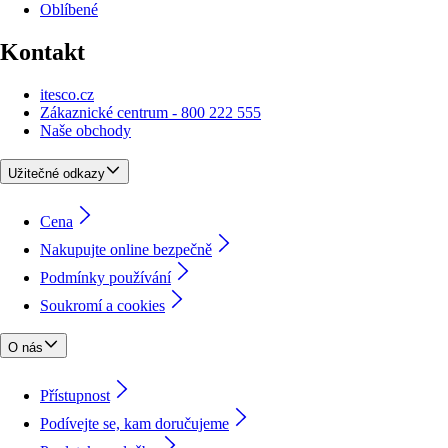
Oblíbené
Kontakt
itesco.cz
Zákaznické centrum - 800 222 555
Naše obchody
Užitečné odkazy
Cena
Nakupujte online bezpečně
Podmínky používání
Soukromí a cookies
O nás
Přístupnost
Podívejte se, kam doručujeme