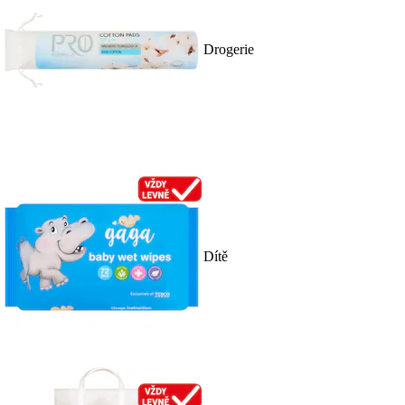
Drogerie
Dítě