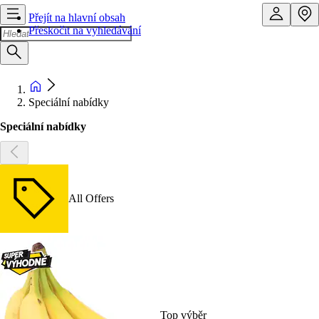
Přejít na hlavní obsah
Přeskočit na vyhledávání
Speciální nabídky
Speciální nabídky
All Offers
Top výběr