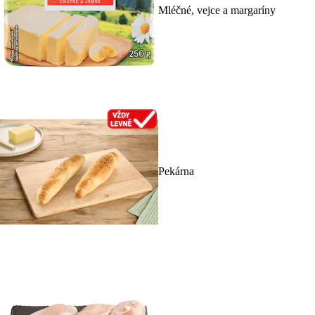
Mléčné, vejce a margaríny
Pekárna