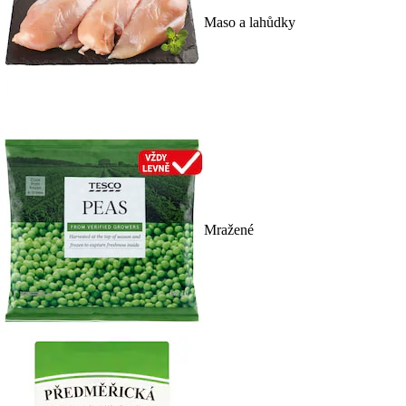
Maso a lahůdky
Mražené