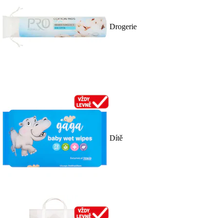
Drogerie
Dítě