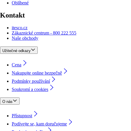
Oblíbené
Kontakt
itesco.cz
Zákaznické centrum - 800 222 555
Naše obchody
Užitečné odkazy
Cena
Nakupujte online bezpečně
Podmínky používání
Soukromí a cookies
O nás
Přístupnost
Podívejte se, kam doručujeme