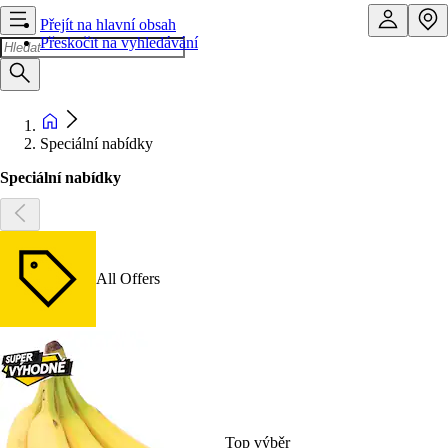
Přejít na hlavní obsah
Přeskočit na vyhledávání
Speciální nabídky
Speciální nabídky
All Offers
Top výběr