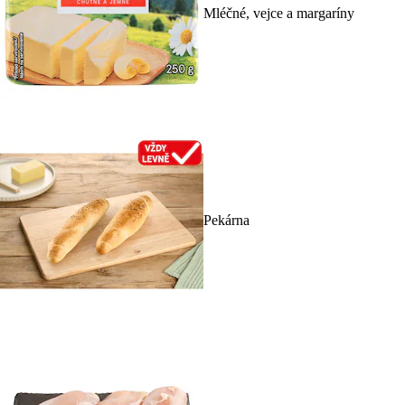
Mléčné, vejce a margaríny
Pekárna