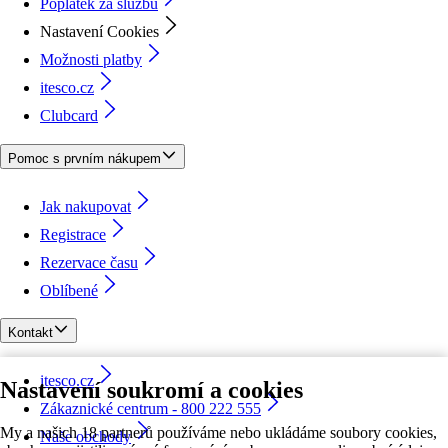
Poplatek za službu
Nastavení Cookies
Možnosti platby
itesco.cz
Clubcard
Pomoc s prvním nákupem
Jak nakupovat
Registrace
Rezervace času
Oblíbené
Kontakt
itesco.cz
Nastavení soukromí a cookies
Zákaznické centrum - 800 222 555
My a našich 18 partnerů používáme nebo ukládáme soubory cookies,
Naše obchody