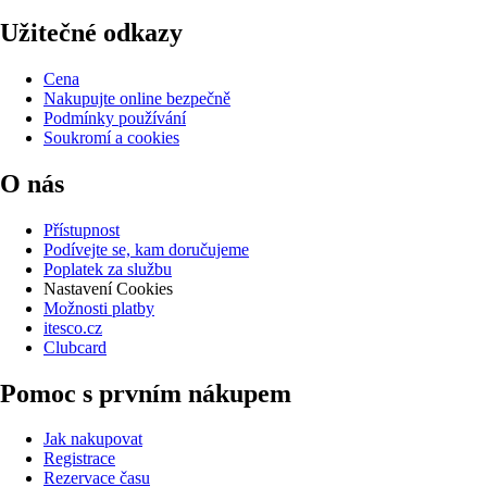
Užitečné odkazy
Cena
Nakupujte online bezpečně
Podmínky používání
Soukromí a cookies
O nás
Přístupnost
Podívejte se, kam doručujeme
Poplatek za službu
Nastavení Cookies
Možnosti platby
itesco.cz
Clubcard
Pomoc s prvním nákupem
Jak nakupovat
Registrace
Rezervace času