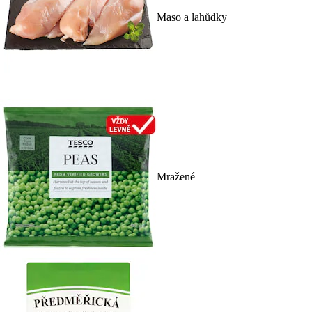
Maso a lahůdky
Mražené