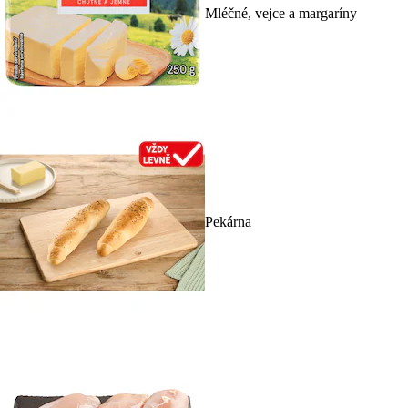
Mléčné, vejce a margaríny
Pekárna