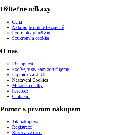
Užitečné odkazy
Cena
Nakupujte online bezpečně
Podmínky používání
Soukromí a cookies
O nás
Přístupnost
Podívejte se, kam doručujeme
Poplatek za službu
Nastavení Cookies
Možnosti platby
itesco.cz
Clubcard
Pomoc s prvním nákupem
Jak nakupovat
Registrace
Rezervace času