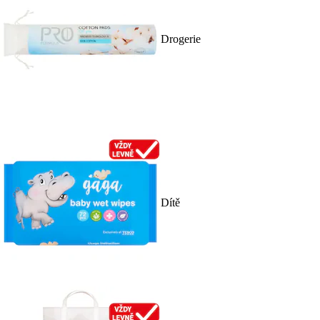
Drogerie
Dítě