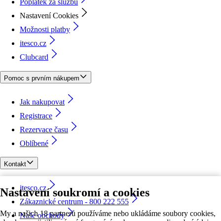
Poplatek za službu
Nastavení Cookies
Možnosti platby
itesco.cz
Clubcard
Pomoc s prvním nákupem
Jak nakupovat
Registrace
Rezervace času
Oblíbené
Kontakt
itesco.cz
Nastavení soukromí a cookies
Zákaznické centrum - 800 222 555
My a našich 18 partnerů používáme nebo ukládáme soubory cookies,
Naše obchody