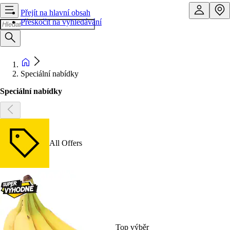
Přejít na hlavní obsah
Přeskočit na vyhledávání
Speciální nabídky
Speciální nabídky
All Offers
Top výběr