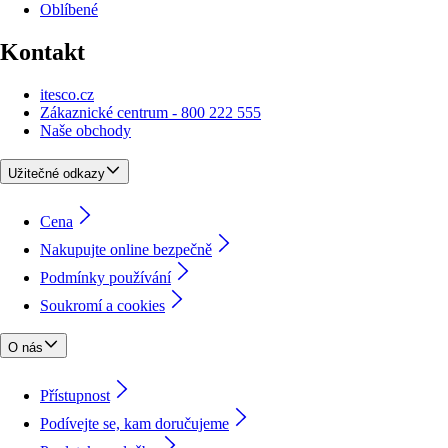
Oblíbené
Kontakt
itesco.cz
Zákaznické centrum - 800 222 555
Naše obchody
Užitečné odkazy
Cena
Nakupujte online bezpečně
Podmínky používání
Soukromí a cookies
O nás
Přístupnost
Podívejte se, kam doručujeme