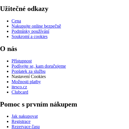
Užitečné odkazy
Cena
Nakupujte online bezpečně
Podmínky používání
Soukromí a cookies
O nás
Přístupnost
Podívejte se, kam doručujeme
Poplatek za službu
Nastavení Cookies
Možnosti platby
itesco.cz
Clubcard
Pomoc s prvním nákupem
Jak nakupovat
Registrace
Rezervace času