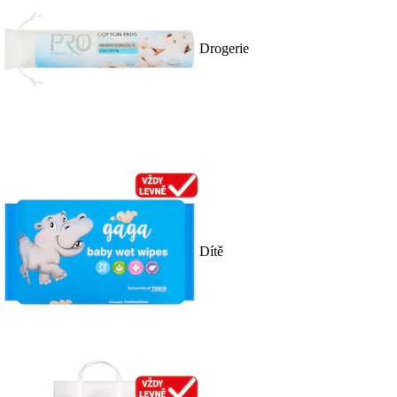
Drogerie
Dítě