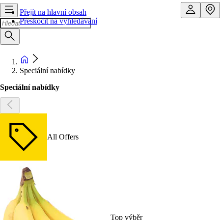
Přejít na hlavní obsah
Přeskočit na vyhledávání
Speciální nabídky
Speciální nabídky
All Offers
Top výběr