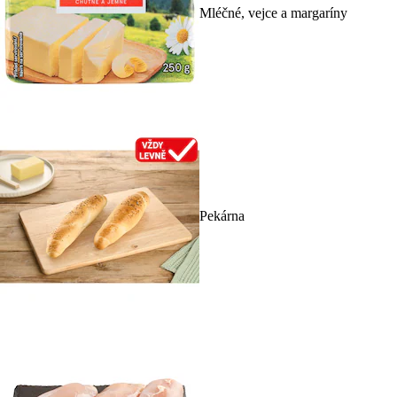
Mléčné, vejce a margaríny
Pekárna