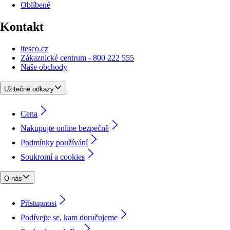
Oblíbené
Kontakt
itesco.cz
Zákaznické centrum - 800 222 555
Naše obchody
Užitečné odkazy
Cena
Nakupujte online bezpečně
Podmínky používání
Soukromí a cookies
O nás
Přístupnost
Podívejte se, kam doručujeme