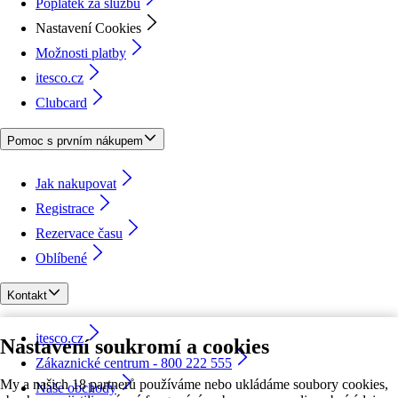
Poplatek za službu
Nastavení Cookies
Možnosti platby
itesco.cz
Clubcard
Pomoc s prvním nákupem
Jak nakupovat
Registrace
Rezervace času
Oblíbené
Kontakt
itesco.cz
Nastavení soukromí a cookies
Zákaznické centrum - 800 222 555
My a našich 18 partnerů používáme nebo ukládáme soubory cookies,
Naše obchody