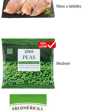
Maso a lahůdky
Mražené