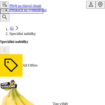
Přejít na hlavní obsah
Přeskočit na vyhledávání
Speciální nabídky
Speciální nabídky
All Offers
Top výběr