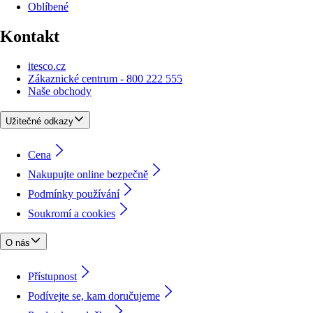
Oblíbené
Kontakt
itesco.cz
Zákaznické centrum - 800 222 555
Naše obchody
Užitečné odkazy
Cena
Nakupujte online bezpečně
Podmínky používání
Soukromí a cookies
O nás
Přístupnost
Podívejte se, kam doručujeme