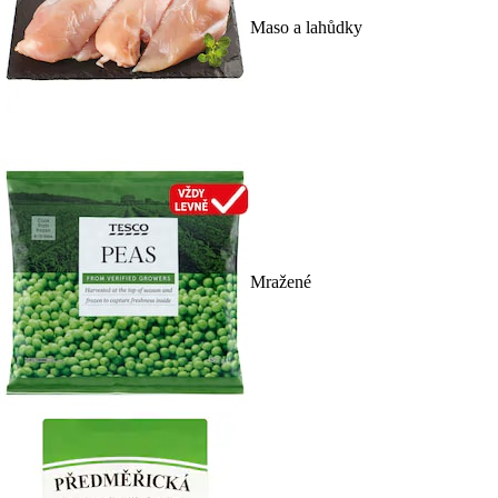
Maso a lahůdky
Mražené