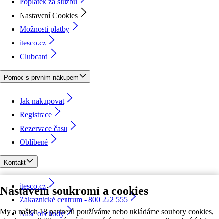
Poplatek za službu
Nastavení Cookies
Možnosti platby
itesco.cz
Clubcard
Pomoc s prvním nákupem
Jak nakupovat
Registrace
Rezervace času
Oblíbené
Kontakt
itesco.cz
Nastavení soukromí a cookies
Zákaznické centrum - 800 222 555
My a našich 18 partnerů používáme nebo ukládáme soubory cookies,
Naše obchody