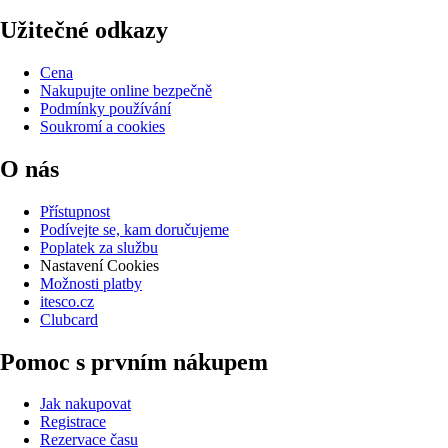
Užitečné odkazy
Cena
Nakupujte online bezpečně
Podmínky používání
Soukromí a cookies
O nás
Přístupnost
Podívejte se, kam doručujeme
Poplatek za službu
Nastavení Cookies
Možnosti platby
itesco.cz
Clubcard
Pomoc s prvním nákupem
Jak nakupovat
Registrace
Rezervace času