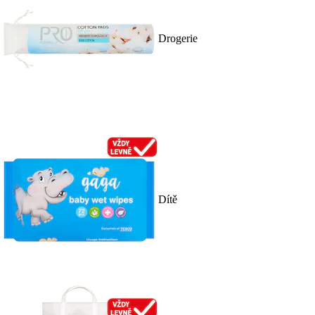
Drogerie
Dítě