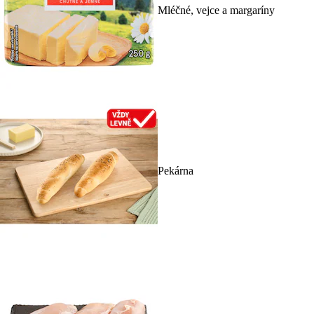
Mléčné, vejce a margaríny
Pekárna