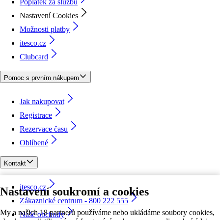
Poplatek za službu
Nastavení Cookies
Možnosti platby
itesco.cz
Clubcard
Pomoc s prvním nákupem
Jak nakupovat
Registrace
Rezervace času
Oblíbené
Kontakt
itesco.cz
Nastavení soukromí a cookies
Zákaznické centrum - 800 222 555
My a našich 18 partnerů používáme nebo ukládáme soubory cookies,
Naše obchody