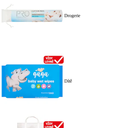
Drogerie
Dítě