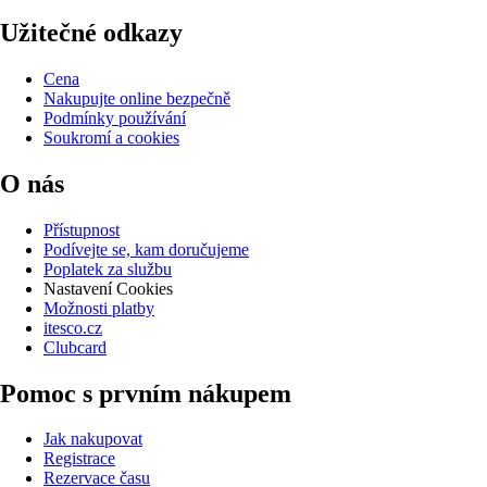
Užitečné odkazy
Cena
Nakupujte online bezpečně
Podmínky používání
Soukromí a cookies
O nás
Přístupnost
Podívejte se, kam doručujeme
Poplatek za službu
Nastavení Cookies
Možnosti platby
itesco.cz
Clubcard
Pomoc s prvním nákupem
Jak nakupovat
Registrace
Rezervace času