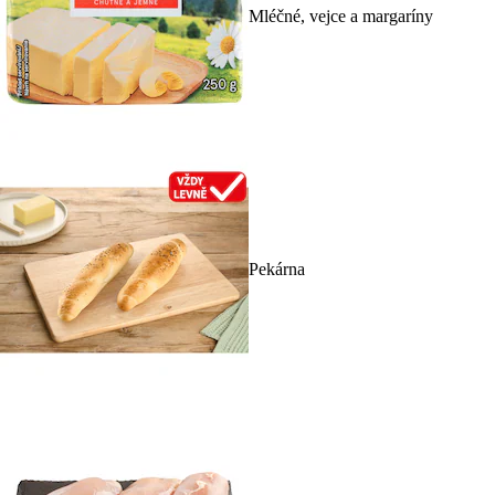
Mléčné, vejce a margaríny
Pekárna