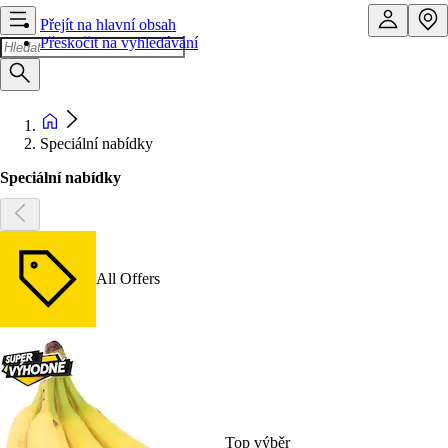
Přejít na hlavní obsah
Přeskočit na vyhledávání
Speciální nabídky
Speciální nabídky
All Offers
Top výběr