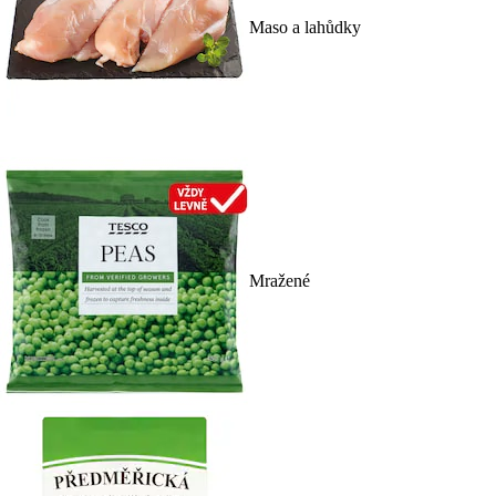
Maso a lahůdky
Mražené