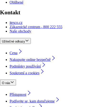
Oblíbené
Kontakt
itesco.cz
Zákaznické centrum - 800 222 555
Naše obchody
Užitečné odkazy
Cena
Nakupujte online bezpečně
Podmínky používání
Soukromí a cookies
O nás
Přístupnost
Podívejte se, kam doručujeme