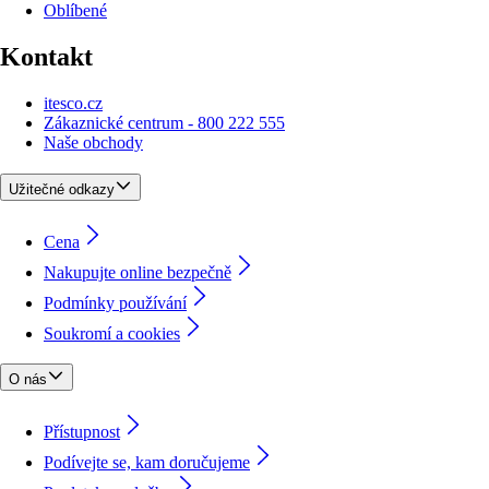
Oblíbené
Kontakt
itesco.cz
Zákaznické centrum - 800 222 555
Naše obchody
Užitečné odkazy
Cena
Nakupujte online bezpečně
Podmínky používání
Soukromí a cookies
O nás
Přístupnost
Podívejte se, kam doručujeme