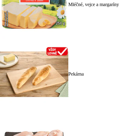
Mléčné, vejce a margaríny
Pekárna