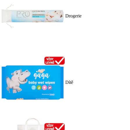
Drogerie
Dítě