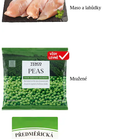
Maso a lahůdky
Mražené