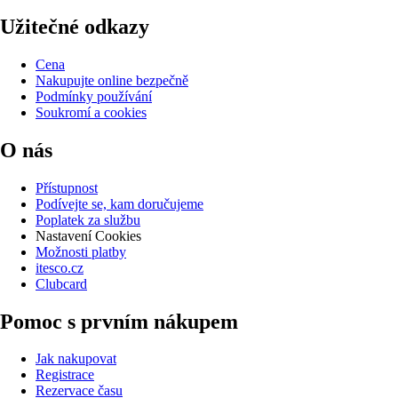
Užitečné odkazy
Cena
Nakupujte online bezpečně
Podmínky používání
Soukromí a cookies
O nás
Přístupnost
Podívejte se, kam doručujeme
Poplatek za službu
Nastavení Cookies
Možnosti platby
itesco.cz
Clubcard
Pomoc s prvním nákupem
Jak nakupovat
Registrace
Rezervace času