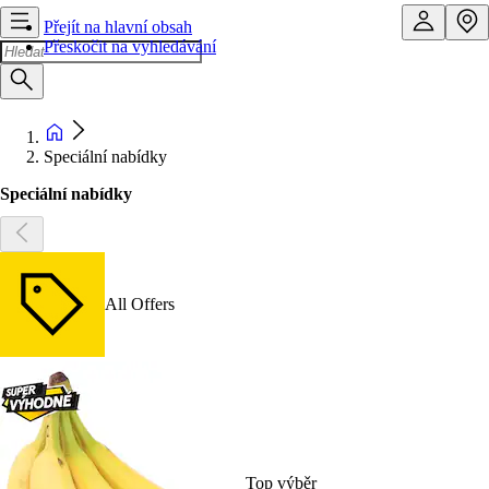
Přejít na hlavní obsah
Přeskočit na vyhledávání
Speciální nabídky
Speciální nabídky
All Offers
Top výběr