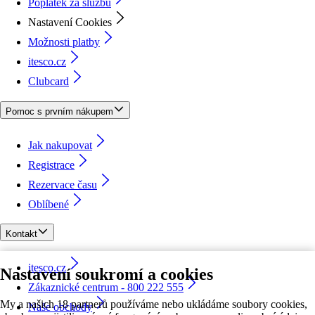
Poplatek za službu
Nastavení Cookies
Možnosti platby
itesco.cz
Clubcard
Pomoc s prvním nákupem
Jak nakupovat
Registrace
Rezervace času
Oblíbené
Kontakt
itesco.cz
Nastavení soukromí a cookies
Zákaznické centrum - 800 222 555
My a našich 18 partnerů používáme nebo ukládáme soubory cookies,
Naše obchody