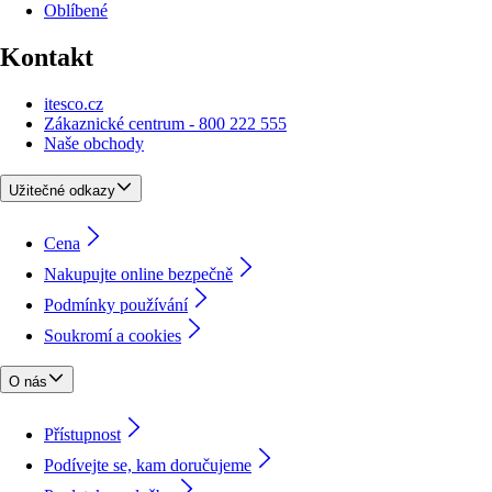
Oblíbené
Kontakt
itesco.cz
Zákaznické centrum - 800 222 555
Naše obchody
Užitečné odkazy
Cena
Nakupujte online bezpečně
Podmínky používání
Soukromí a cookies
O nás
Přístupnost
Podívejte se, kam doručujeme