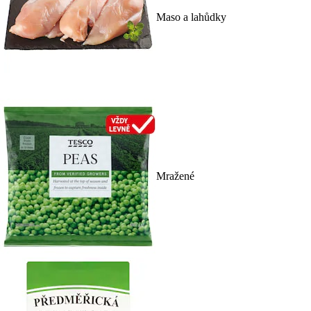
Maso a lahůdky
Mražené