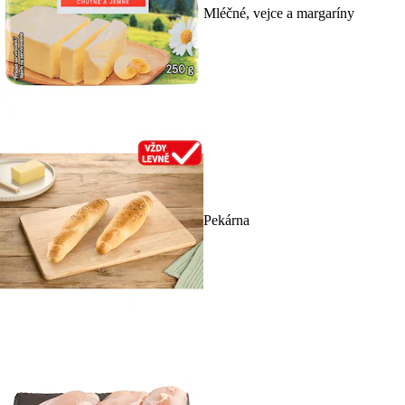
Mléčné, vejce a margaríny
Pekárna