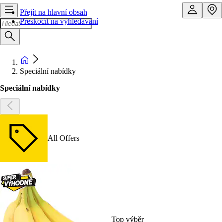
Přejít na hlavní obsah
Přeskočit na vyhledávání
Speciální nabídky
Speciální nabídky
All Offers
Top výběr