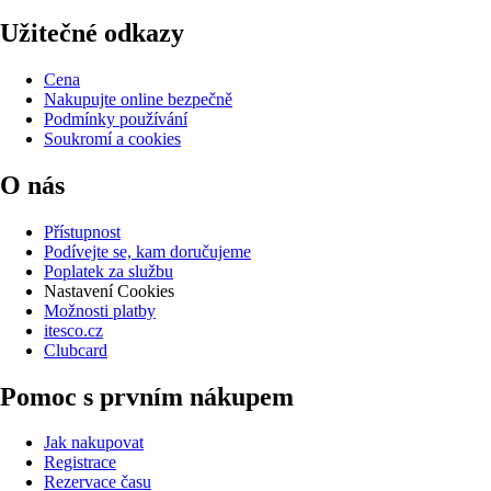
Užitečné odkazy
Cena
Nakupujte online bezpečně
Podmínky používání
Soukromí a cookies
O nás
Přístupnost
Podívejte se, kam doručujeme
Poplatek za službu
Nastavení Cookies
Možnosti platby
itesco.cz
Clubcard
Pomoc s prvním nákupem
Jak nakupovat
Registrace
Rezervace času