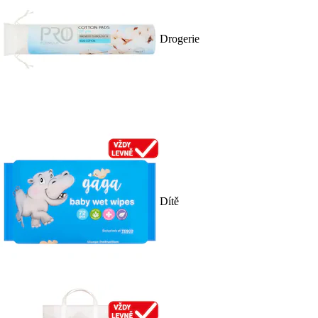
Drogerie
Dítě