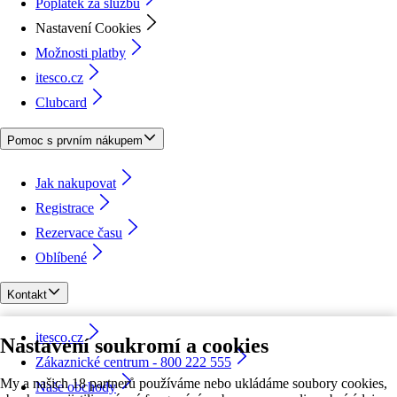
Poplatek za službu
Nastavení Cookies
Možnosti platby
itesco.cz
Clubcard
Pomoc s prvním nákupem
Jak nakupovat
Registrace
Rezervace času
Oblíbené
Kontakt
itesco.cz
Nastavení soukromí a cookies
Zákaznické centrum - 800 222 555
My a našich 18 partnerů používáme nebo ukládáme soubory cookies,
Naše obchody