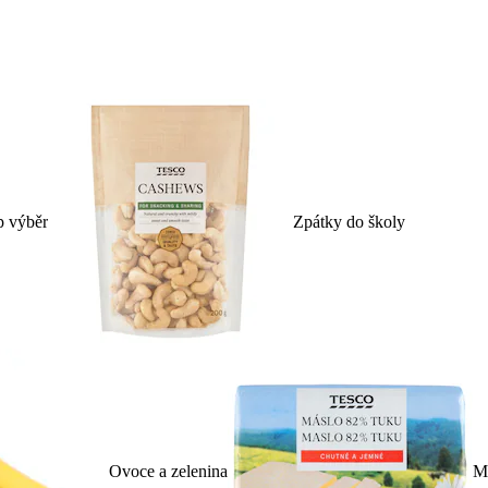
p výběr
Zpátky do školy
Ovoce a zelenina
Ml