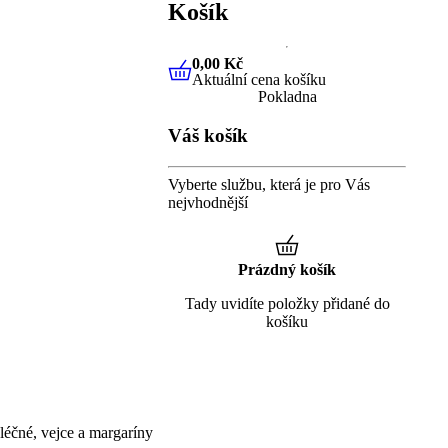
Košík
0,00 Kč
Aktuální cena košíku
0,00 Kč
Aktuální cena košíku
Pokladna
Váš košík
Vyberte službu, která je pro Vás
nejvhodnější
Prázdný košík
Tady uvidíte položky přidané do
košíku
éčné, vejce a margaríny