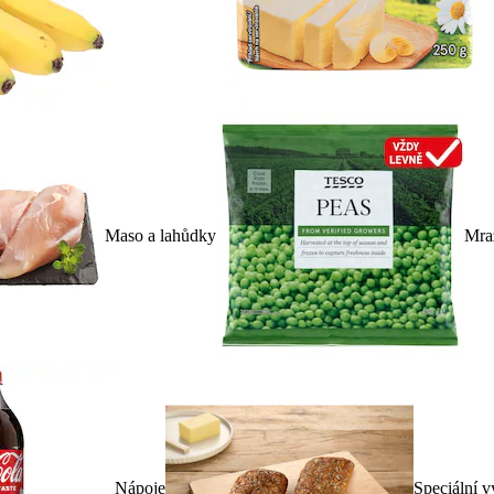
Maso a lahůdky
Mra
Nápoje
Speciální v