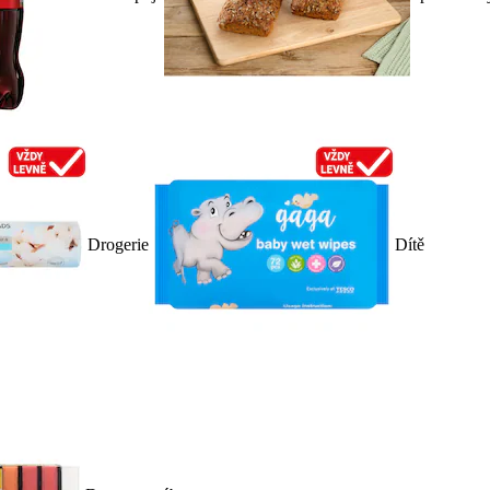
Drogerie
Dítě