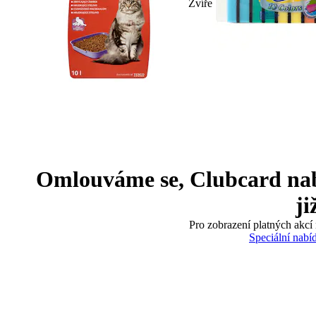
Zvíře
Omlouváme se, Clubcard nabíd
ji
Pro zobrazení platných akcí 
Speciální nabí