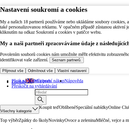
Nastavení soukromí a cookies
My a našich 18 partnerů používáme nebo ukládáme soubory cookies, ab
také personalizovanou reklamu. V opačném případě zůstanou aktivní j
kliknutím na odkaz Soukromí a cookies v patičce webu.
My a naši partneři zpracováváme údaje z následující
Povolením souborů cookies nám umožníte měřit efektivitu zobrazeného o
identifikovat vaše zařízení.
Seznam partnerů.
Přijmout vše
Odmítnout vše
Vlastní nastavení
Přejít na hlavní obsah
Můj první nákup
Nápověda
English
Přeskočit na vyhledávání
Koupit teď
Oblíbené
Speciální nabídky
Online Clu
Všechny kategorie
Top výběr
Zpátky do školy
Novinky
Ovoce a zelenina
Mléčné, vejce a m