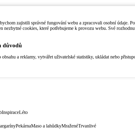
ychom zajistili správné fungování webu a zpracovali osobní údaje. P
en nezbytné cookies, které potřebujeme k provozu webu. Své rozhodnu
ch důvodů
bsahu a reklamy, vytvářet uživatelské statistiky, ukládat nebo přistup
b
Inspirace
Léto
argaríny
Pekárna
Maso a lahůdky
Mražené
Trvanlivé