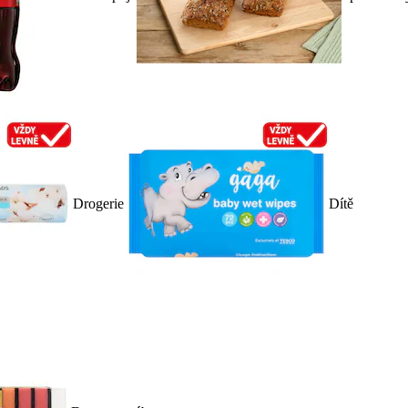
Drogerie
Dítě