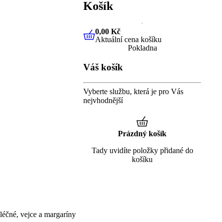
Košík
0,00 Kč
Aktuální cena košíku
0,00 Kč
Aktuální cena košíku
Pokladna
Váš košík
Vyberte službu, která je pro Vás
nejvhodnější
Prázdný košík
Tady uvidíte položky přidané do
košíku
éčné, vejce a margaríny