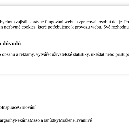
ychom zajistili správné fungování webu a zpracovali osobní údaje. P
en nezbytné cookies, které potřebujeme k provozu webu. Své rozhodnu
ch důvodů
bsahu a reklamy, vytvářet uživatelské statistiky, ukládat nebo přistup
b
Inspirace
Grilování
argaríny
Pekárna
Maso a lahůdky
Mražené
Trvanlivé