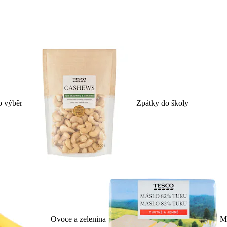
p výběr
Zpátky do školy
Ovoce a zelenina
Ml