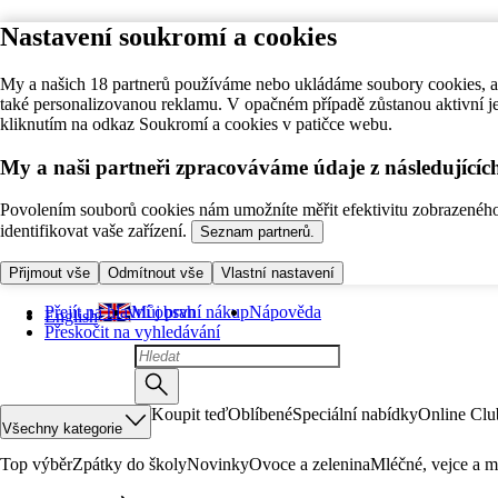
Nastavení soukromí a cookies
My a našich 18 partnerů používáme nebo ukládáme soubory cookies, ab
také personalizovanou reklamu. V opačném případě zůstanou aktivní j
kliknutím na odkaz Soukromí a cookies v patičce webu.
My a naši partneři zpracováváme údaje z následující
Povolením souborů cookies nám umožníte měřit efektivitu zobrazeného o
identifikovat vaše zařízení.
Seznam partnerů.
Přijmout vše
Odmítnout vše
Vlastní nastavení
Přejít na hlavní obsah
Můj první nákup
Nápověda
English
Přeskočit na vyhledávání
Koupit teď
Oblíbené
Speciální nabídky
Online Clu
Všechny kategorie
Top výběr
Zpátky do školy
Novinky
Ovoce a zelenina
Mléčné, vejce a m