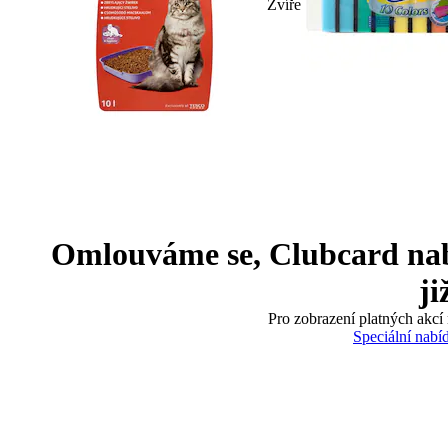
Zvíře
Omlouváme se, Clubcard nabíd
ji
Pro zobrazení platných akcí 
Speciální nabí