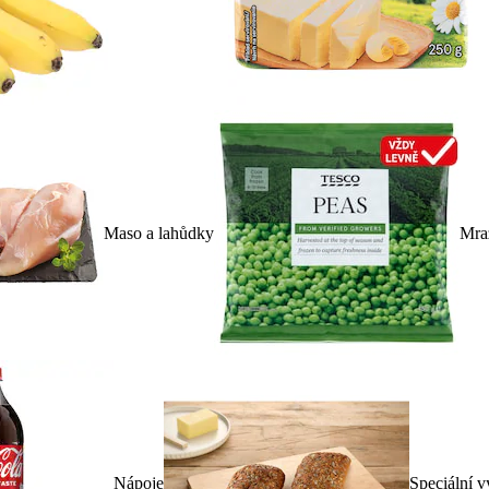
Maso a lahůdky
Mra
Nápoje
Speciální v