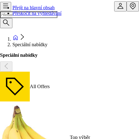
Přejít na hlavní obsah
Přeskočit na vyhledávání
Speciální nabídky
Speciální nabídky
All Offers
Top výběr