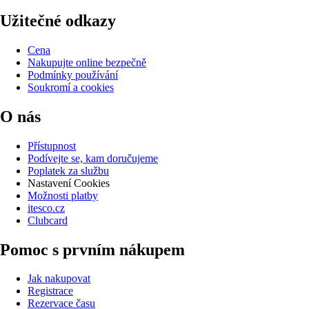
Užitečné odkazy
Cena
Nakupujte online bezpečně
Podmínky používání
Soukromí a cookies
O nás
Přístupnost
Podívejte se, kam doručujeme
Poplatek za službu
Nastavení Cookies
Možnosti platby
itesco.cz
Clubcard
Pomoc s prvním nákupem
Jak nakupovat
Registrace
Rezervace času