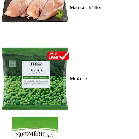
Maso a lahůdky
Mražené