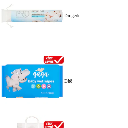
Drogerie
Dítě