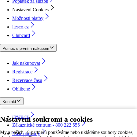
Poplatek za službu
Nastavení Cookies
Možnosti platby
itesco.cz
Clubcard
Pomoc s prvním nákupem
Jak nakupovat
Registrace
Rezervace času
Oblíbené
Kontakt
itesco.cz
Nastavení soukromí a cookies
Zákaznické centrum - 800 222 555
My a našich 18 partnerů používáme nebo ukládáme soubory cookies,
Naše obchody