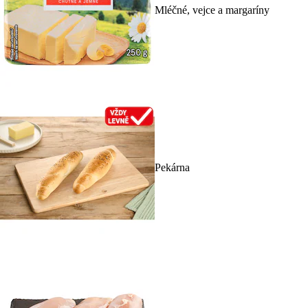
Mléčné, vejce a margaríny
Pekárna