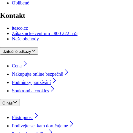
Oblíbené
Kontakt
itesco.cz
Zákaznické centrum - 800 222 555
Naše obchody
Užitečné odkazy
Cena
Nakupujte online bezpečně
Podmínky používání
Soukromí a cookies
O nás
Přístupnost
Podívejte se, kam doručujeme