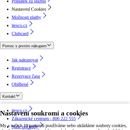
Poplatek za službu
Nastavení Cookies
Možnosti platby
itesco.cz
Clubcard
Pomoc s prvním nákupem
Jak nakupovat
Registrace
Rezervace času
Oblíbené
Kontakt
itesco.cz
Nastavení soukromí a cookies
Zákaznické centrum - 800 222 555
My a našich 18 partnerů používáme nebo ukládáme soubory cookies,
Naše obchody