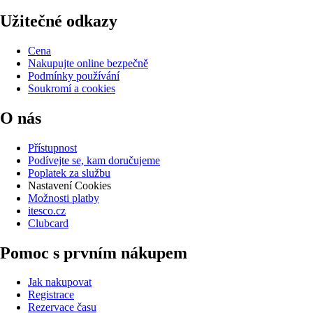
Užitečné odkazy
Cena
Nakupujte online bezpečně
Podmínky používání
Soukromí a cookies
O nás
Přístupnost
Podívejte se, kam doručujeme
Poplatek za službu
Nastavení Cookies
Možnosti platby
itesco.cz
Clubcard
Pomoc s prvním nákupem
Jak nakupovat
Registrace
Rezervace času