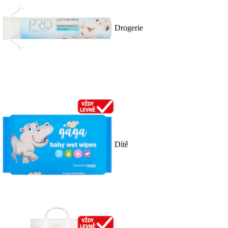
Drogerie
Dítě