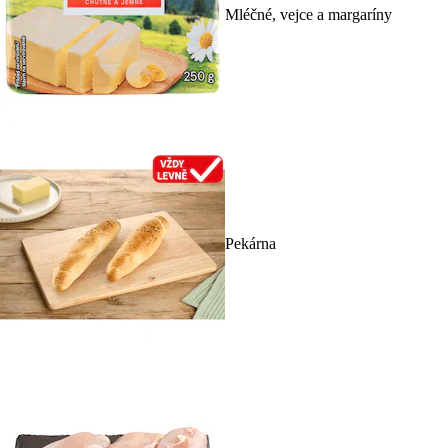
Mléčné, vejce a margaríny
Pekárna