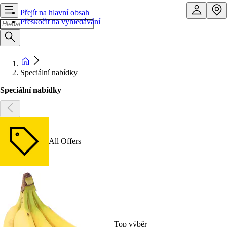
Přejít na hlavní obsah
Přeskočit na vyhledávání
Speciální nabídky
Speciální nabídky
All Offers
Top výběr