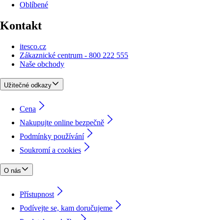
Oblíbené
Kontakt
itesco.cz
Zákaznické centrum - 800 222 555
Naše obchody
Užitečné odkazy
Cena
Nakupujte online bezpečně
Podmínky používání
Soukromí a cookies
O nás
Přístupnost
Podívejte se, kam doručujeme