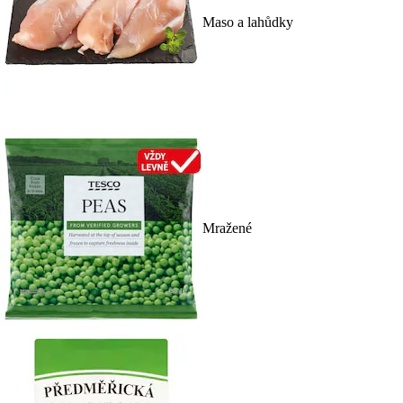
Maso a lahůdky
Mražené