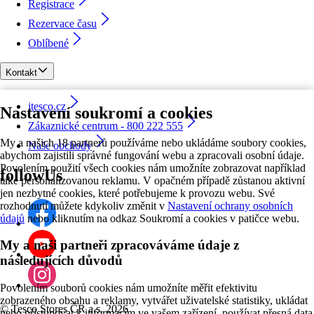
Registrace
Rezervace času
Oblíbené
Kontakt
itesco.cz
Nastavení soukromí a cookies
Zákaznické centrum - 800 222 555
My a našich 18 partnerů používáme nebo ukládáme soubory cookies,
Naše obchody
abychom zajistili správné fungování webu a zpracovali osobní údaje.
Povolením použití všech cookies nám umožníte zobrazovat například
followUs
také personalizovanou reklamu. V opačném případě zůstanou aktivní
jen nezbytné cookies, které potřebujeme k provozu webu. Své
rozhodnutí můžete kdykoliv změnit v
Nastavení ochrany osobních
údajů
nebo kliknutím na odkaz Soukromí a cookies v patičce webu.
My a naši partneři zpracováváme údaje z
následujících důvodů
Povolením souborů cookies nám umožníte měřit efektivitu
zobrazeného obsahu a reklamy, vytvářet uživatelské statistiky, ukládat
©
Tesco Stores ČR a.s. 2026
nebo přistupovat k informacím ve vašem zařízení, používat přesná data