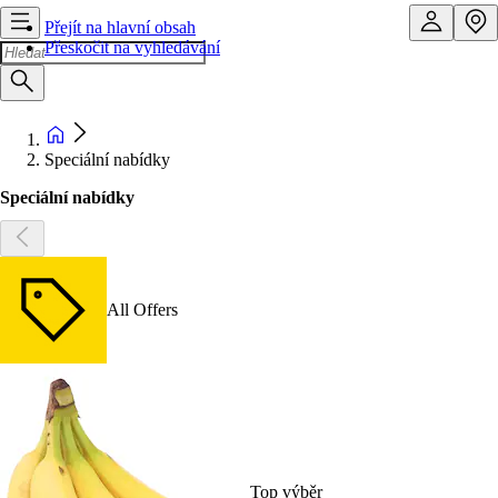
Přejít na hlavní obsah
Přeskočit na vyhledávání
Speciální nabídky
Speciální nabídky
All Offers
Top výběr