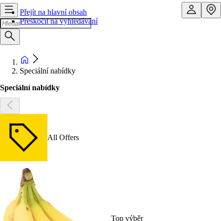
Přejít na hlavní obsah
Přeskočit na vyhledávání
Speciální nabídky
Speciální nabídky
All Offers
Top výběr