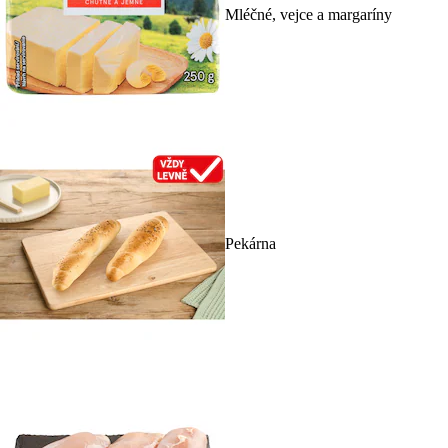
Mléčné, vejce a margaríny
Pekárna