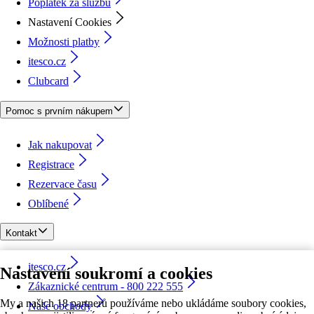
Poplatek za službu
Nastavení Cookies
Možnosti platby
itesco.cz
Clubcard
Pomoc s prvním nákupem
Jak nakupovat
Registrace
Rezervace času
Oblíbené
Kontakt
itesco.cz
Nastavení soukromí a cookies
Zákaznické centrum - 800 222 555
My a našich 18 partnerů používáme nebo ukládáme soubory cookies,
Naše obchody