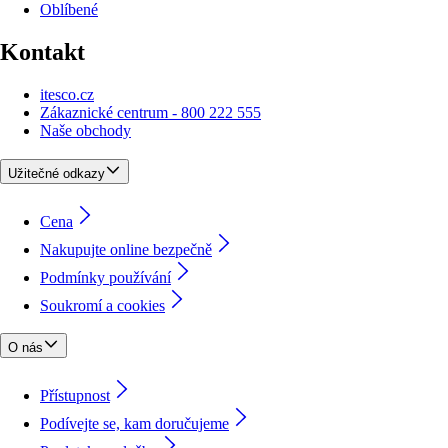
Oblíbené
Kontakt
itesco.cz
Zákaznické centrum - 800 222 555
Naše obchody
Užitečné odkazy
Cena
Nakupujte online bezpečně
Podmínky používání
Soukromí a cookies
O nás
Přístupnost
Podívejte se, kam doručujeme