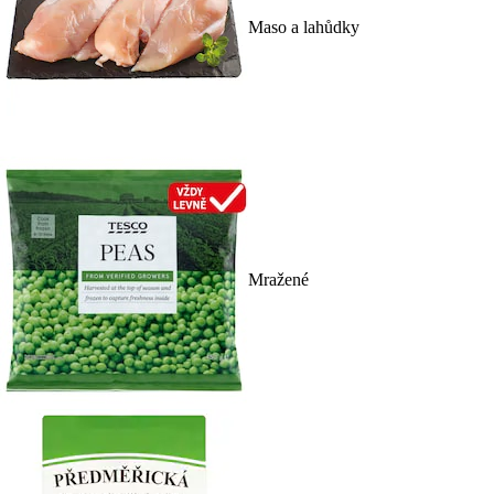
Maso a lahůdky
Mražené