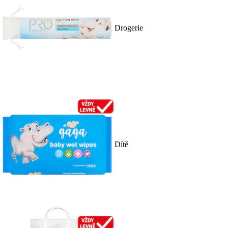
Drogerie
Dítě