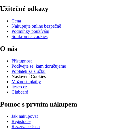
Užitečné odkazy
Cena
Nakupujte online bezpečně
Podmínky používání
Soukromí a cookies
O nás
Přístupnost
Podívejte se, kam doručujeme
Poplatek za službu
Nastavení Cookies
Možnosti platby
itesco.cz
Clubcard
Pomoc s prvním nákupem
Jak nakupovat
Registrace
Rezervace času