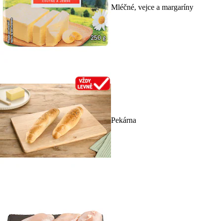
Mléčné, vejce a margaríny
Pekárna