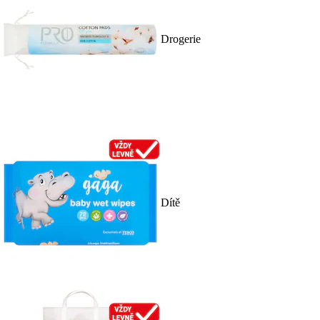
Drogerie
Dítě