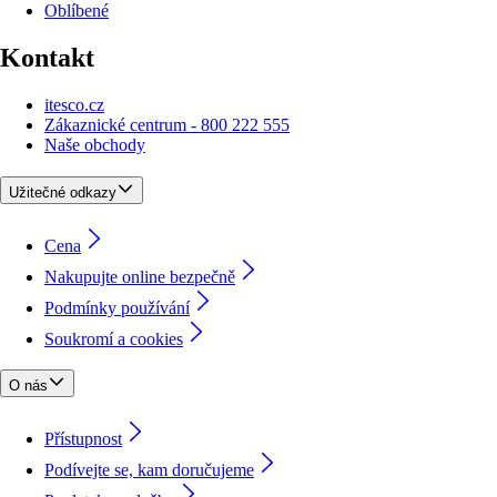
Oblíbené
Kontakt
itesco.cz
Zákaznické centrum - 800 222 555
Naše obchody
Užitečné odkazy
Cena
Nakupujte online bezpečně
Podmínky používání
Soukromí a cookies
O nás
Přístupnost
Podívejte se, kam doručujeme