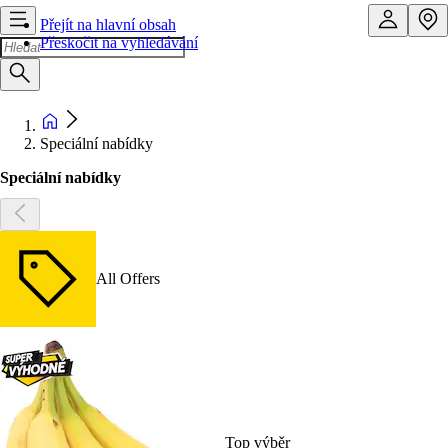
Přejít na hlavní obsah
Přeskočit na vyhledávání
Speciální nabídky
Speciální nabídky
All Offers
Top výběr