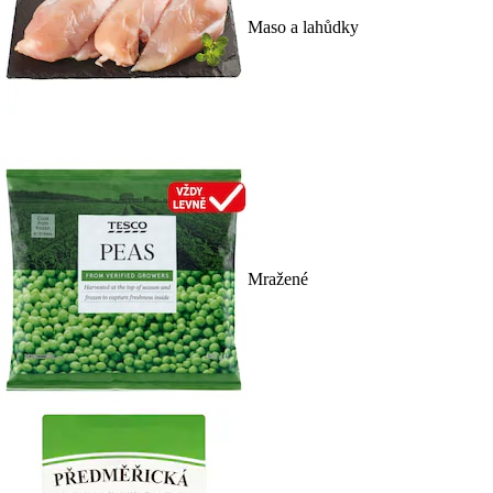
Maso a lahůdky
Mražené