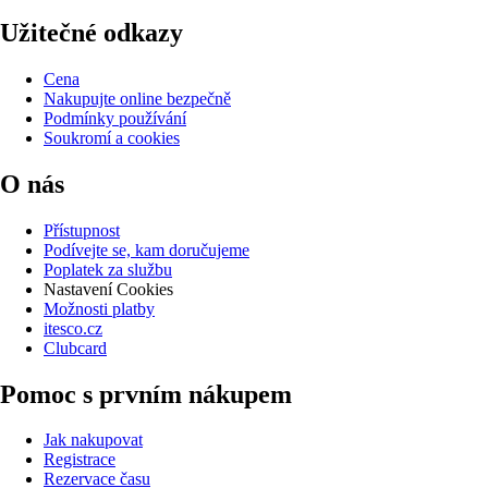
Užitečné odkazy
Cena
Nakupujte online bezpečně
Podmínky používání
Soukromí a cookies
O nás
Přístupnost
Podívejte se, kam doručujeme
Poplatek za službu
Nastavení Cookies
Možnosti platby
itesco.cz
Clubcard
Pomoc s prvním nákupem
Jak nakupovat
Registrace
Rezervace času