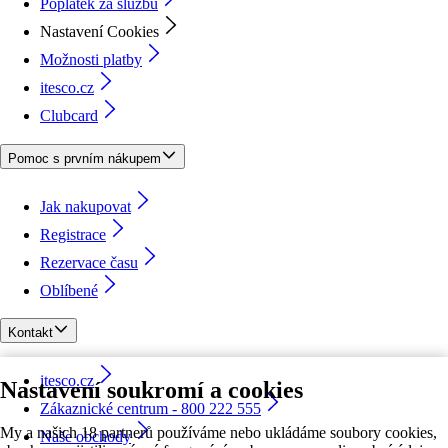
Poplatek za službu
Nastavení Cookies
Možnosti platby
itesco.cz
Clubcard
Pomoc s prvním nákupem
Jak nakupovat
Registrace
Rezervace času
Oblíbené
Kontakt
itesco.cz
Nastavení soukromí a cookies
Zákaznické centrum - 800 222 555
My a našich 18 partnerů používáme nebo ukládáme soubory cookies,
Naše obchody