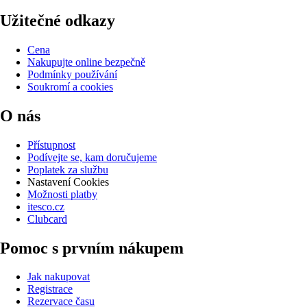
Užitečné odkazy
Cena
Nakupujte online bezpečně
Podmínky používání
Soukromí a cookies
O nás
Přístupnost
Podívejte se, kam doručujeme
Poplatek za službu
Nastavení Cookies
Možnosti platby
itesco.cz
Clubcard
Pomoc s prvním nákupem
Jak nakupovat
Registrace
Rezervace času