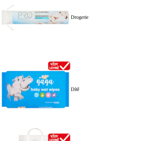
Drogerie
Dítě