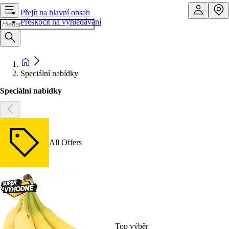
Přejít na hlavní obsah
Přeskočit na vyhledávání
Speciální nabídky
Speciální nabídky
All Offers
Top výběr