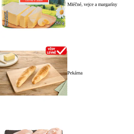
Mléčné, vejce a margaríny
Pekárna