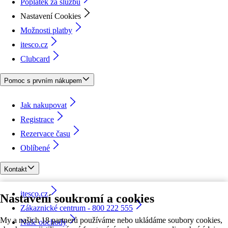
Poplatek za službu
Nastavení Cookies
Možnosti platby
itesco.cz
Clubcard
Pomoc s prvním nákupem
Jak nakupovat
Registrace
Rezervace času
Oblíbené
Kontakt
itesco.cz
Nastavení soukromí a cookies
Zákaznické centrum - 800 222 555
My a našich 18 partnerů používáme nebo ukládáme soubory cookies,
Naše obchody