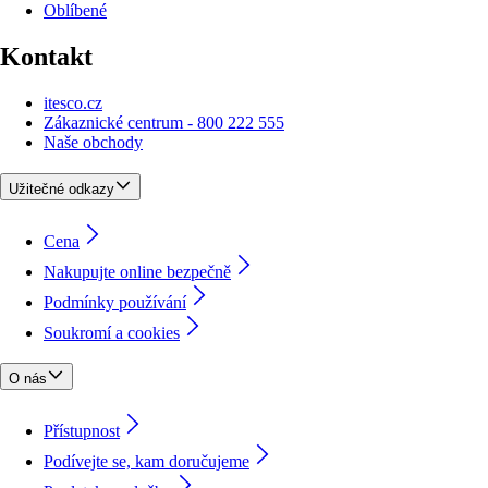
Oblíbené
Kontakt
itesco.cz
Zákaznické centrum - 800 222 555
Naše obchody
Užitečné odkazy
Cena
Nakupujte online bezpečně
Podmínky používání
Soukromí a cookies
O nás
Přístupnost
Podívejte se, kam doručujeme