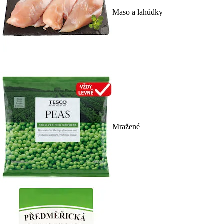
Maso a lahůdky
Mražené