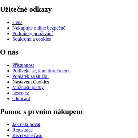
Užitečné odkazy
Cena
Nakupujte online bezpečně
Podmínky používání
Soukromí a cookies
O nás
Přístupnost
Podívejte se, kam doručujeme
Poplatek za službu
Nastavení Cookies
Možnosti platby
itesco.cz
Clubcard
Pomoc s prvním nákupem
Jak nakupovat
Registrace
Rezervace času