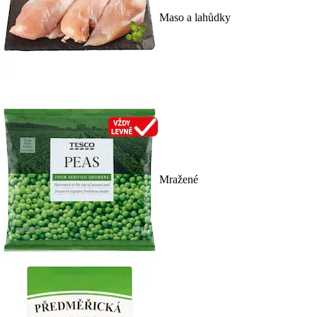
Maso a lahůdky
Mražené