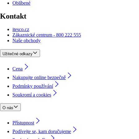
Oblíbené
Kontakt
itesco.cz
Zákaznické centrum - 800 222 555
Naše obchody
Užitečné odkazy
Cena
Nakupujte online bezpečně
Podmínky používání
Soukromí a cookies
O nás
Přístupnost
Podívejte se, kam doručujeme