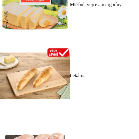
Mléčné, vejce a margaríny
Pekárna