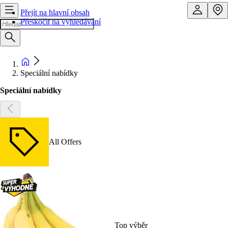
Přejít na hlavní obsah
Přeskočit na vyhledávání
Speciální nabídky
Speciální nabídky
All Offers
Top výběr