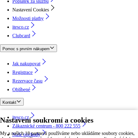
Poplatek za službu
Nastavení Cookies
Možnosti platby
itesco.cz
Clubcard
Pomoc s prvním nákupem
Jak nakupovat
Registrace
Rezervace času
Oblíbené
Kontakt
itesco.cz
Nastavení soukromí a cookies
Zákaznické centrum - 800 222 555
My a našich 18 partnerů používáme nebo ukládáme soubory cookies,
Naše obchody