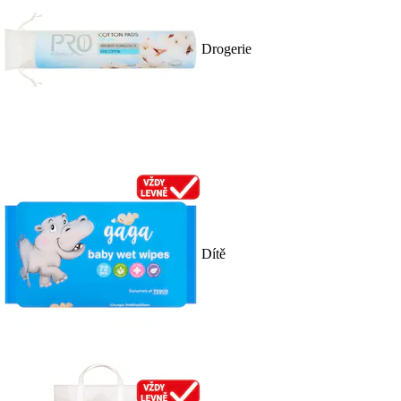
Drogerie
Dítě