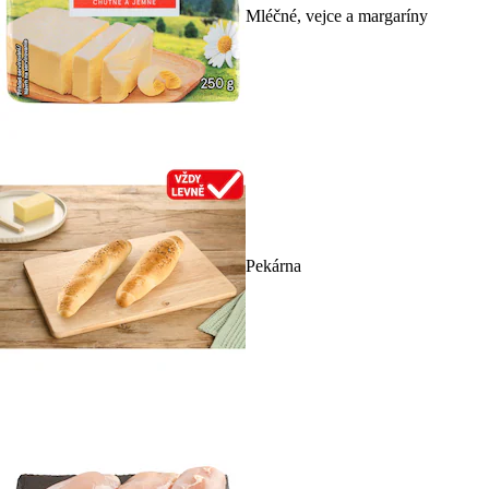
Mléčné, vejce a margaríny
Pekárna