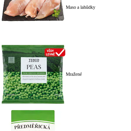
Maso a lahůdky
Mražené