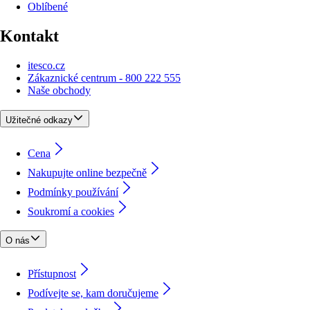
Oblíbené
Kontakt
itesco.cz
Zákaznické centrum - 800 222 555
Naše obchody
Užitečné odkazy
Cena
Nakupujte online bezpečně
Podmínky používání
Soukromí a cookies
O nás
Přístupnost
Podívejte se, kam doručujeme