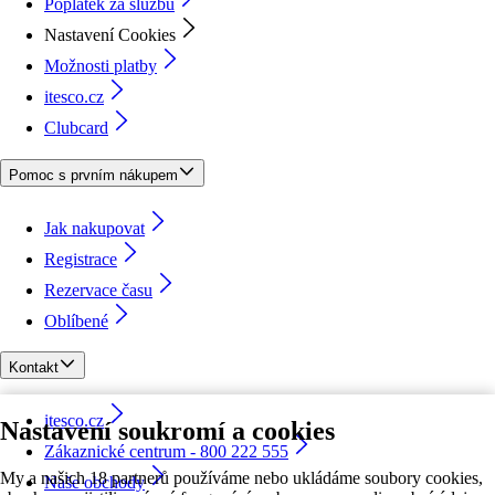
Poplatek za službu
Nastavení Cookies
Možnosti platby
itesco.cz
Clubcard
Pomoc s prvním nákupem
Jak nakupovat
Registrace
Rezervace času
Oblíbené
Kontakt
itesco.cz
Nastavení soukromí a cookies
Zákaznické centrum - 800 222 555
My a našich 18 partnerů používáme nebo ukládáme soubory cookies,
Naše obchody