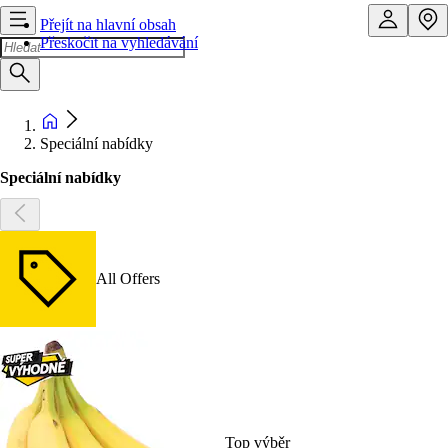
Přejít na hlavní obsah
Přeskočit na vyhledávání
Speciální nabídky
Speciální nabídky
All Offers
Top výběr