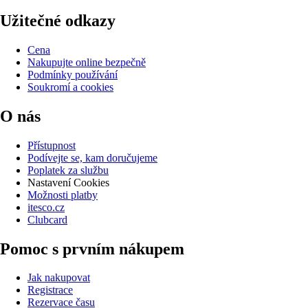
Užitečné odkazy
Cena
Nakupujte online bezpečně
Podmínky používání
Soukromí a cookies
O nás
Přístupnost
Podívejte se, kam doručujeme
Poplatek za službu
Nastavení Cookies
Možnosti platby
itesco.cz
Clubcard
Pomoc s prvním nákupem
Jak nakupovat
Registrace
Rezervace času