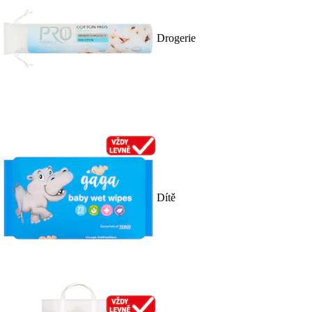
Drogerie
Dítě