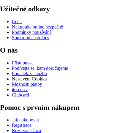
Užitečné odkazy
Cena
Nakupujte online bezpečně
Podmínky používání
Soukromí a cookies
O nás
Přístupnost
Podívejte se, kam doručujeme
Poplatek za službu
Nastavení Cookies
Možnosti platby
itesco.cz
Clubcard
Pomoc s prvním nákupem
Jak nakupovat
Registrace
Rezervace času