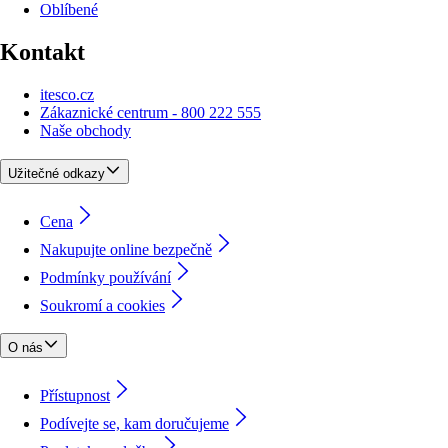
Oblíbené
Kontakt
itesco.cz
Zákaznické centrum - 800 222 555
Naše obchody
Užitečné odkazy
Cena
Nakupujte online bezpečně
Podmínky používání
Soukromí a cookies
O nás
Přístupnost
Podívejte se, kam doručujeme