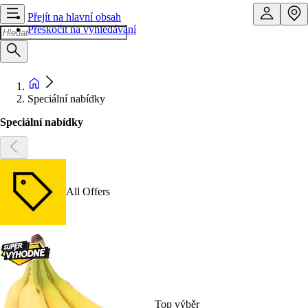
Přejít na hlavní obsah
Přeskočit na vyhledávání
Speciální nabídky
Speciální nabídky
All Offers
Top výběr