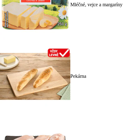
Mléčné, vejce a margaríny
Pekárna