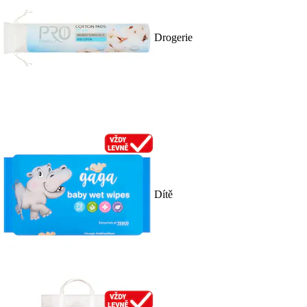
Drogerie
Dítě