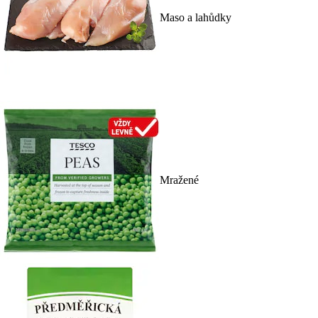
Maso a lahůdky
Mražené