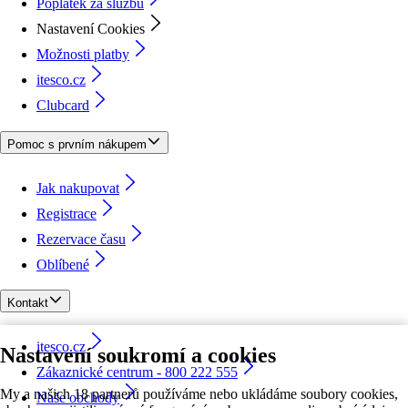
Poplatek za službu
Nastavení Cookies
Možnosti platby
itesco.cz
Clubcard
Pomoc s prvním nákupem
Jak nakupovat
Registrace
Rezervace času
Oblíbené
Kontakt
itesco.cz
Nastavení soukromí a cookies
Zákaznické centrum - 800 222 555
My a našich 18 partnerů používáme nebo ukládáme soubory cookies,
Naše obchody