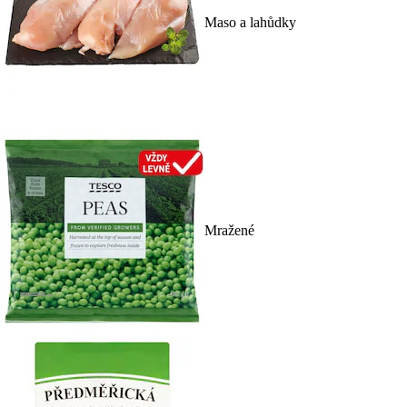
Maso a lahůdky
Mražené