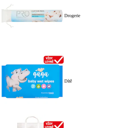
Drogerie
Dítě