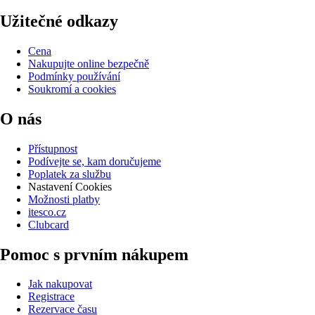
Užitečné odkazy
Cena
Nakupujte online bezpečně
Podmínky používání
Soukromí a cookies
O nás
Přístupnost
Podívejte se, kam doručujeme
Poplatek za službu
Nastavení Cookies
Možnosti platby
itesco.cz
Clubcard
Pomoc s prvním nákupem
Jak nakupovat
Registrace
Rezervace času