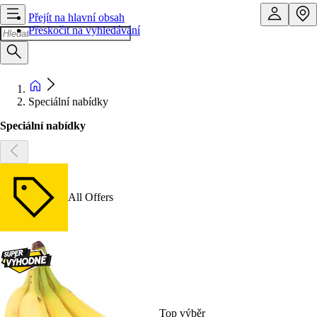
Přejít na hlavní obsah
Přeskočit na vyhledávání
Speciální nabídky
Speciální nabídky
All Offers
Top výběr