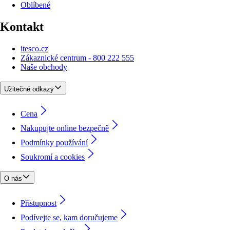
Oblíbené
Kontakt
itesco.cz
Zákaznické centrum - 800 222 555
Naše obchody
Užitečné odkazy
Cena
Nakupujte online bezpečně
Podmínky používání
Soukromí a cookies
O nás
Přístupnost
Podívejte se, kam doručujeme