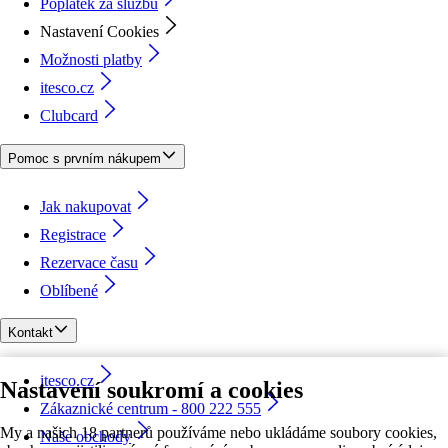
Poplatek za službu
Nastavení Cookies
Možnosti platby
itesco.cz
Clubcard
Pomoc s prvním nákupem
Jak nakupovat
Registrace
Rezervace času
Oblíbené
Kontakt
itesco.cz
Nastavení soukromí a cookies
Zákaznické centrum - 800 222 555
My a našich 18 partnerů používáme nebo ukládáme soubory cookies,
Naše obchody