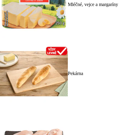
Mléčné, vejce a margaríny
Pekárna