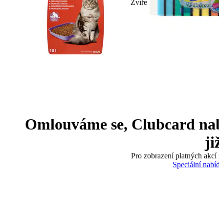
Zvíře
Omlouváme se, Clubcard nabíd
ji
Pro zobrazení platných akcí 
Speciální nabí