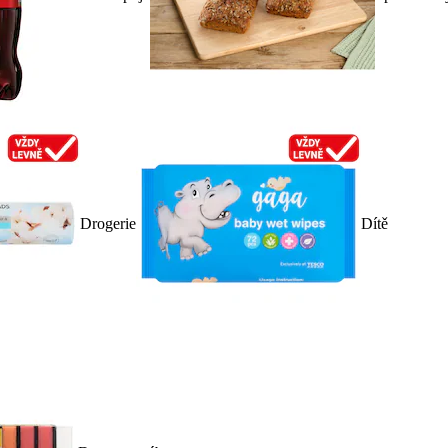
Drogerie
Dítě