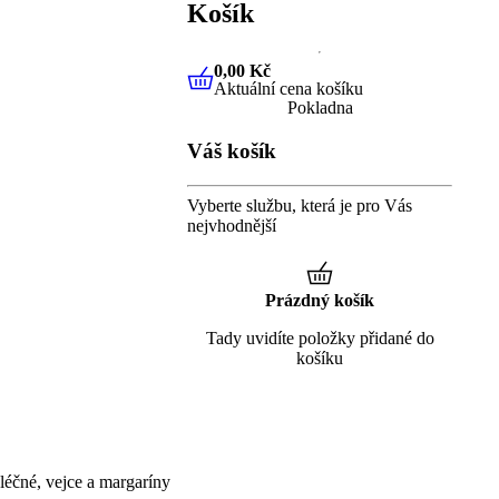
Košík
0,00 Kč
Aktuální cena košíku
0,00 Kč
Aktuální cena košíku
Pokladna
Váš košík
Vyberte službu, která je pro Vás
nejvhodnější
Prázdný košík
Tady uvidíte položky přidané do
košíku
éčné, vejce a margaríny