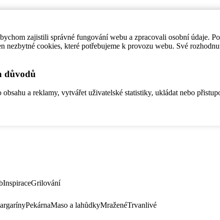
ychom zajistili správné fungování webu a zpracovali osobní údaje. P
en nezbytné cookies, které potřebujeme k provozu webu. Své rozhodnu
ch důvodů
bsahu a reklamy, vytvářet uživatelské statistiky, ukládat nebo přistup
b
Inspirace
Grilování
argaríny
Pekárna
Maso a lahůdky
Mražené
Trvanlivé