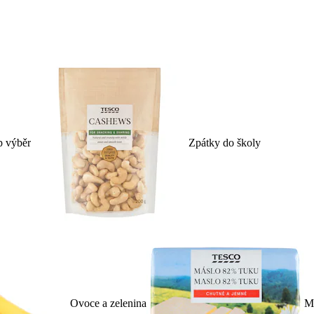
p výběr
Zpátky do školy
Ovoce a zelenina
Ml