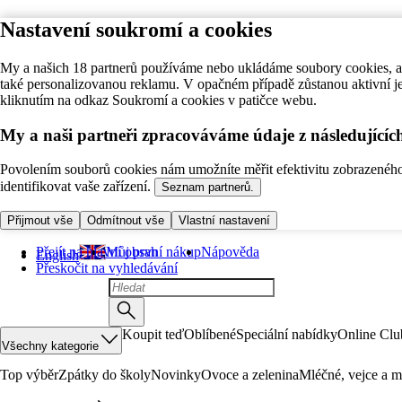
Nastavení soukromí a cookies
My a našich 18 partnerů používáme nebo ukládáme soubory cookies, ab
také personalizovanou reklamu. V opačném případě zůstanou aktivní j
kliknutím na odkaz Soukromí a cookies v patičce webu.
My a naši partneři zpracováváme údaje z následující
Povolením souborů cookies nám umožníte měřit efektivitu zobrazeného o
identifikovat vaše zařízení.
Seznam partnerů.
Přijmout vše
Odmítnout vše
Vlastní nastavení
Přejít na hlavní obsah
Můj první nákup
Nápověda
English
Přeskočit na vyhledávání
Koupit teď
Oblíbené
Speciální nabídky
Online Clu
Všechny kategorie
Top výběr
Zpátky do školy
Novinky
Ovoce a zelenina
Mléčné, vejce a m