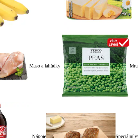
Maso a lahůdky
Mra
Nápoje
Speciální v