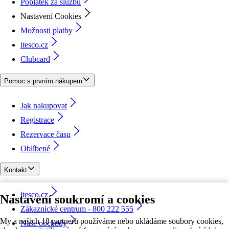
Poplatek za službu
Nastavení Cookies
Možnosti platby
itesco.cz
Clubcard
Pomoc s prvním nákupem
Jak nakupovat
Registrace
Rezervace času
Oblíbené
Kontakt
itesco.cz
Nastavení soukromí a cookies
Zákaznické centrum - 800 222 555
My a našich 18 partnerů používáme nebo ukládáme soubory cookies,
Naše obchody