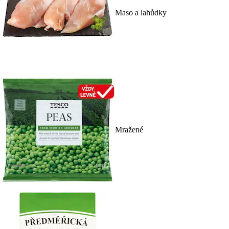
Maso a lahůdky
Mražené