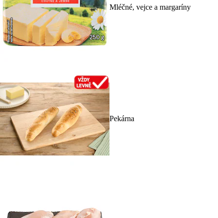
Mléčné, vejce a margaríny
Pekárna