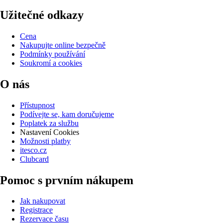
Užitečné odkazy
Cena
Nakupujte online bezpečně
Podmínky používání
Soukromí a cookies
O nás
Přístupnost
Podívejte se, kam doručujeme
Poplatek za službu
Nastavení Cookies
Možnosti platby
itesco.cz
Clubcard
Pomoc s prvním nákupem
Jak nakupovat
Registrace
Rezervace času