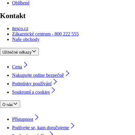
Oblíbené
Kontakt
itesco.cz
Zákaznické centrum - 800 222 555
Naše obchody
Užitečné odkazy
Cena
Nakupujte online bezpečně
Podmínky používání
Soukromí a cookies
O nás
Přístupnost
Podívejte se, kam doručujeme