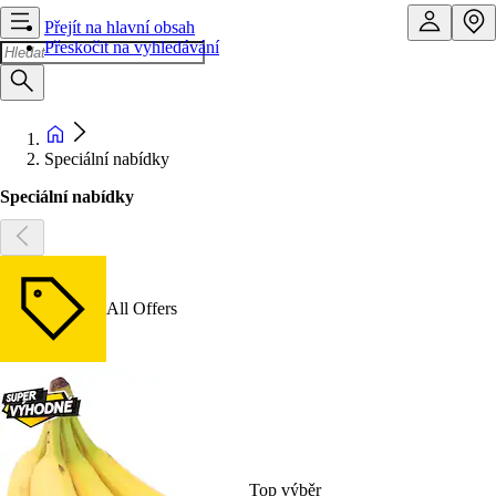
Přejít na hlavní obsah
Přeskočit na vyhledávání
Speciální nabídky
Speciální nabídky
All Offers
Top výběr