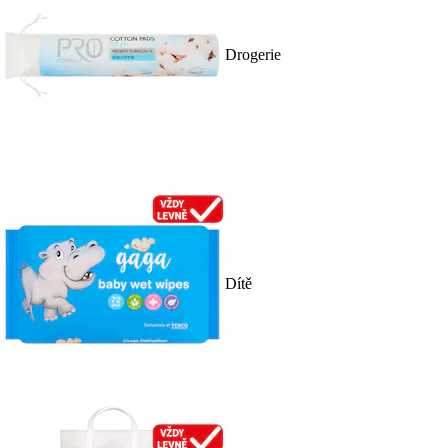
Drogerie
Dítě