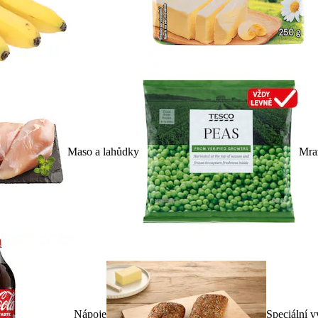
Maso a lahůdky
Mra
Nápoje
Speciální v