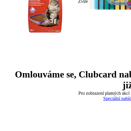
Zvíře
Omlouváme se, Clubcard nabíd
ji
Pro zobrazení platných akcí 
Speciální nabí