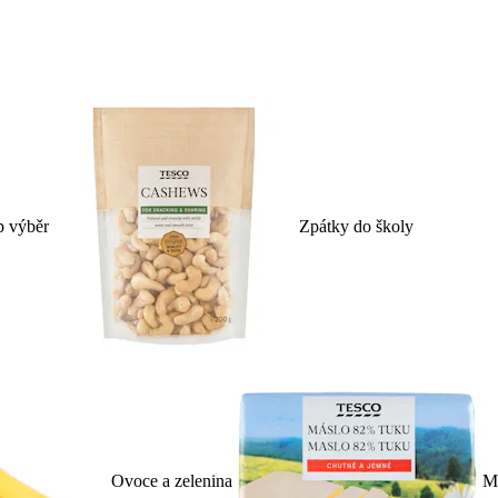
p výběr
Zpátky do školy
Ovoce a zelenina
Ml