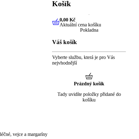
Košík
0,00 Kč
Aktuální cena košíku
0,00 Kč
Aktuální cena košíku
Pokladna
Váš košík
Vyberte službu, která je pro Vás
nejvhodnější
Prázdný košík
Tady uvidíte položky přidané do
košíku
éčné, vejce a margaríny