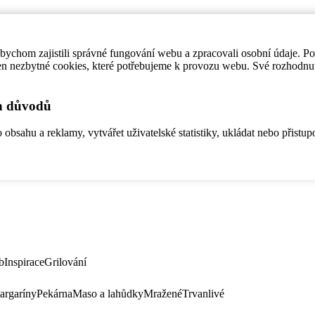
ychom zajistili správné fungování webu a zpracovali osobní údaje. P
en nezbytné cookies, které potřebujeme k provozu webu. Své rozhodnu
ch důvodů
bsahu a reklamy, vytvářet uživatelské statistiky, ukládat nebo přistup
b
Inspirace
Grilování
argaríny
Pekárna
Maso a lahůdky
Mražené
Trvanlivé