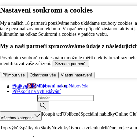
Nastavení soukromí a cookies
My a našich 18 partnerů používáme nebo ukládáme soubory cookies, ab
také personalizovanou reklamu. V opačném případě zůstanou aktivní j
kliknutím na odkaz Soukromí a cookies v patičce webu.
My a naši partneři zpracováváme údaje z následující
Povolením souborů cookies nám umožníte měřit efektivitu zobrazeného o
identifikovat vaše zařízení.
Seznam partnerů.
Přijmout vše
Odmítnout vše
Vlastní nastavení
Přejít na hlavní obsah
Můj první nákup
Nápověda
English
Přeskočit na vyhledávání
Koupit teď
Oblíbené
Speciální nabídky
Online Clu
Všechny kategorie
Top výběr
Zpátky do školy
Novinky
Ovoce a zelenina
Mléčné, vejce a m