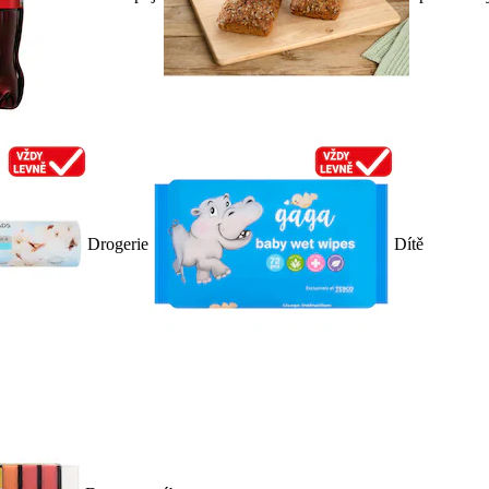
Drogerie
Dítě