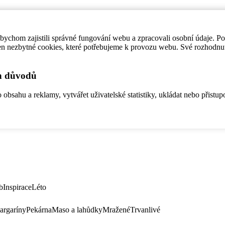
ychom zajistili správné fungování webu a zpracovali osobní údaje. P
en nezbytné cookies, které potřebujeme k provozu webu. Své rozhodnu
ch důvodů
bsahu a reklamy, vytvářet uživatelské statistiky, ukládat nebo přistup
b
Inspirace
Léto
argaríny
Pekárna
Maso a lahůdky
Mražené
Trvanlivé