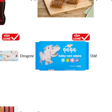
Drogerie
Dítě