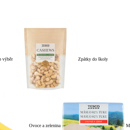
p výběr
Zpátky do školy
Ovoce a zelenina
Ml