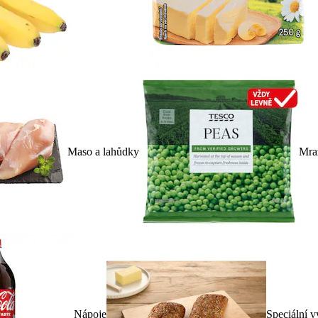
Maso a lahůdky
Mra
Nápoje
Speciální v