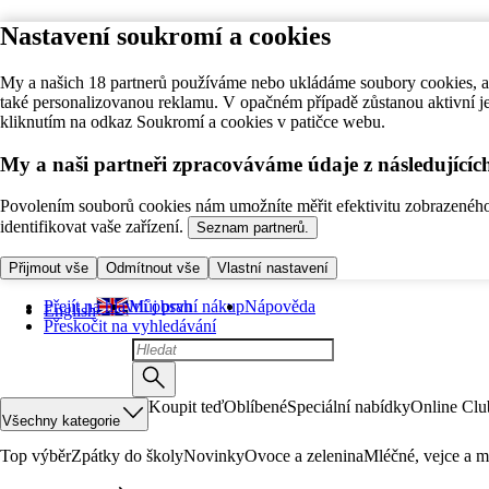
Nastavení soukromí a cookies
My a našich 18 partnerů používáme nebo ukládáme soubory cookies, ab
také personalizovanou reklamu. V opačném případě zůstanou aktivní j
kliknutím na odkaz Soukromí a cookies v patičce webu.
My a naši partneři zpracováváme údaje z následující
Povolením souborů cookies nám umožníte měřit efektivitu zobrazeného o
identifikovat vaše zařízení.
Seznam partnerů.
Přijmout vše
Odmítnout vše
Vlastní nastavení
Přejít na hlavní obsah
Můj první nákup
Nápověda
English
Přeskočit na vyhledávání
Koupit teď
Oblíbené
Speciální nabídky
Online Clu
Všechny kategorie
Top výběr
Zpátky do školy
Novinky
Ovoce a zelenina
Mléčné, vejce a m