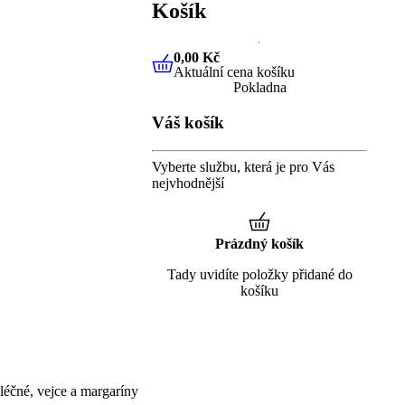
Košík
0,00 Kč
Aktuální cena košíku
0,00 Kč
Aktuální cena košíku
Pokladna
Váš košík
Vyberte službu, která je pro Vás
nejvhodnější
Prázdný košík
Tady uvidíte položky přidané do
košíku
éčné, vejce a margaríny