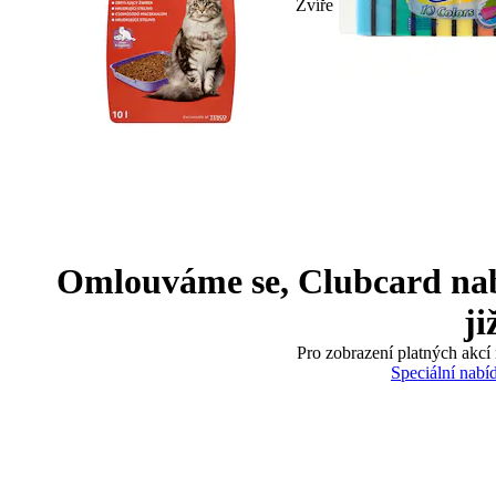
Zvíře
Omlouváme se, Clubcard nabíd
ji
Pro zobrazení platných akcí 
Speciální nabí