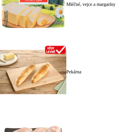
Mléčné, vejce a margaríny
Pekárna