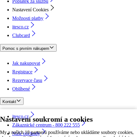
Poplatek za službu
Nastavení Cookies
Možnosti platby
itesco.cz
Clubcard
Pomoc s prvním nákupem
Jak nakupovat
Registrace
Rezervace času
Oblíbené
Kontakt
itesco.cz
Nastavení soukromí a cookies
Zákaznické centrum - 800 222 555
My a našich 18 partnerů používáme nebo ukládáme soubory cookies,
Naše obchody