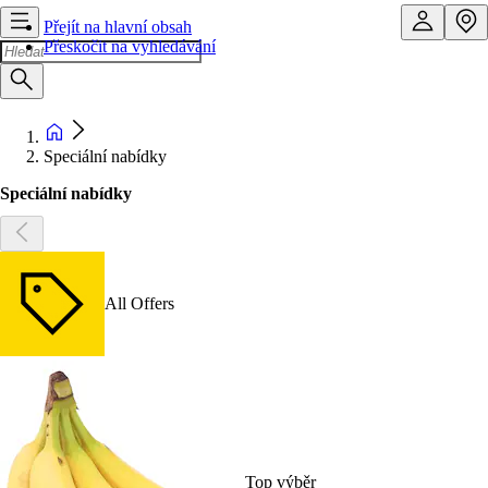
Přejít na hlavní obsah
Přeskočit na vyhledávání
Speciální nabídky
Speciální nabídky
All Offers
Top výběr