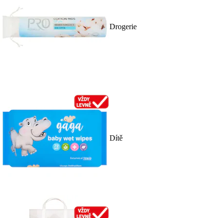
Drogerie
Dítě