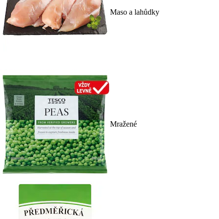
Maso a lahůdky
Mražené