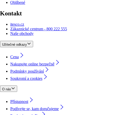
Oblíbené
Kontakt
itesco.cz
Zákaznické centrum - 800 222 555
Naše obchody
Užitečné odkazy
Cena
Nakupujte online bezpečně
Podmínky používání
Soukromí a cookies
O nás
Přístupnost
Podívejte se, kam doručujeme