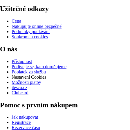
Užitečné odkazy
Cena
Nakupujte online bezpečně
Podmínky používání
Soukromí a cookies
O nás
Přístupnost
Podívejte se, kam doručujeme
Poplatek za službu
Nastavení Cookies
Možnosti platby
itesco.cz
Clubcard
Pomoc s prvním nákupem
Jak nakupovat
Registrace
Rezervace času