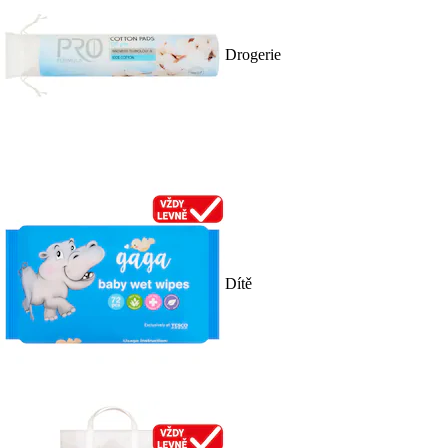
Drogerie
Dítě