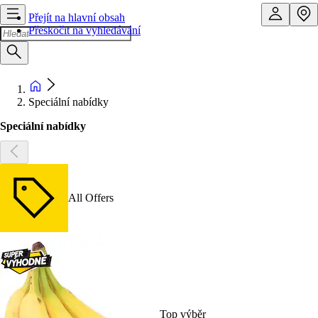
Přejít na hlavní obsah
Přeskočit na vyhledávání
Speciální nabídky
Speciální nabídky
All Offers
Top výběr