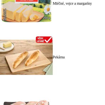
Mléčné, vejce a margaríny
Pekárna