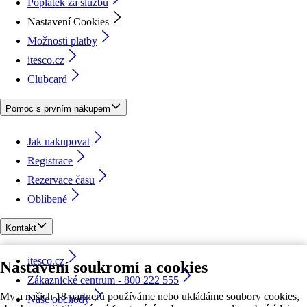
Poplatek za službu
Nastavení Cookies
Možnosti platby
itesco.cz
Clubcard
Pomoc s prvním nákupem
Jak nakupovat
Registrace
Rezervace času
Oblíbené
Kontakt
itesco.cz
Nastavení soukromí a cookies
Zákaznické centrum - 800 222 555
My a našich 18 partnerů používáme nebo ukládáme soubory cookies,
Naše obchody