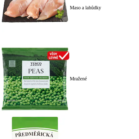
Maso a lahůdky
Mražené