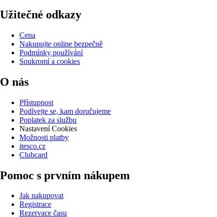
Užitečné odkazy
Cena
Nakupujte online bezpečně
Podmínky používání
Soukromí a cookies
O nás
Přístupnost
Podívejte se, kam doručujeme
Poplatek za službu
Nastavení Cookies
Možnosti platby
itesco.cz
Clubcard
Pomoc s prvním nákupem
Jak nakupovat
Registrace
Rezervace času