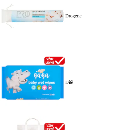
Drogerie
Dítě