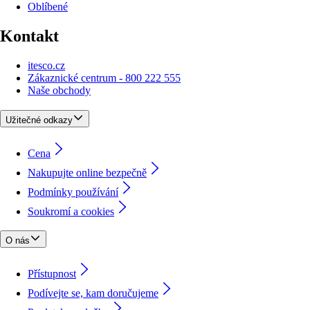
Oblíbené
Kontakt
itesco.cz
Zákaznické centrum - 800 222 555
Naše obchody
Užitečné odkazy
Cena
Nakupujte online bezpečně
Podmínky používání
Soukromí a cookies
O nás
Přístupnost
Podívejte se, kam doručujeme