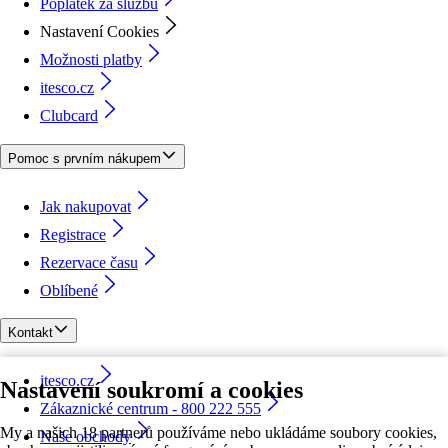
Poplatek za službu
Nastavení Cookies
Možnosti platby
itesco.cz
Clubcard
Pomoc s prvním nákupem
Jak nakupovat
Registrace
Rezervace času
Oblíbené
Kontakt
itesco.cz
Nastavení soukromí a cookies
Zákaznické centrum - 800 222 555
My a našich 18 partnerů používáme nebo ukládáme soubory cookies,
Naše obchody