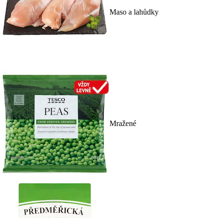
Maso a lahůdky
Mražené