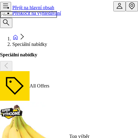
Přejít na hlavní obsah
Přeskočit na vyhledávání
Speciální nabídky
Speciální nabídky
All Offers
Top výběr