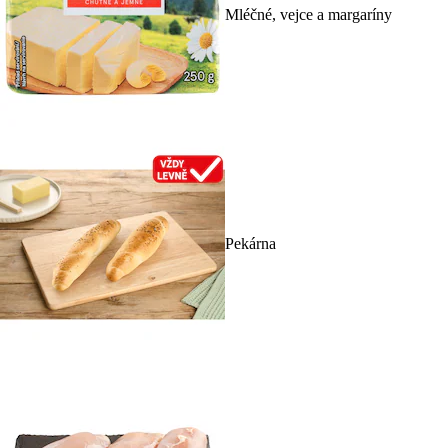
Mléčné, vejce a margaríny
Pekárna