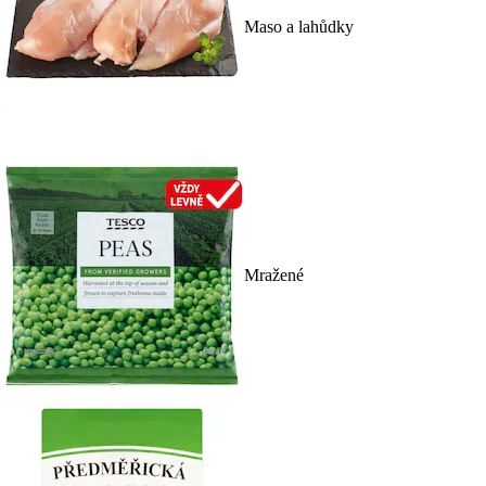
Maso a lahůdky
Mražené