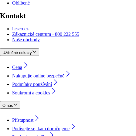
Oblíbené
Kontakt
itesco.cz
Zákaznické centrum - 800 222 555
Naše obchody
Užitečné odkazy
Cena
Nakupujte online bezpečně
Podmínky používání
Soukromí a cookies
O nás
Přístupnost
Podívejte se, kam doručujeme