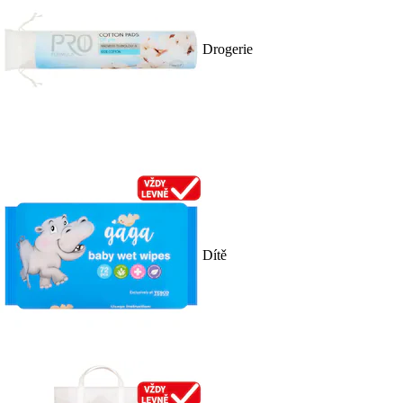
Drogerie
Dítě