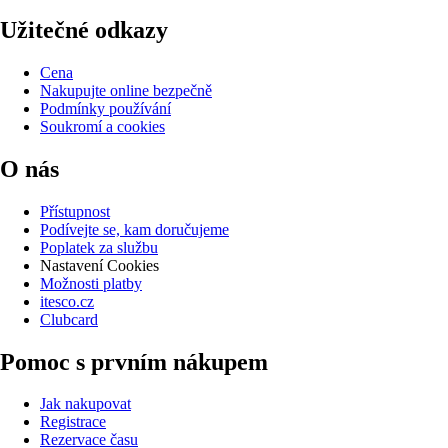
Užitečné odkazy
Cena
Nakupujte online bezpečně
Podmínky používání
Soukromí a cookies
O nás
Přístupnost
Podívejte se, kam doručujeme
Poplatek za službu
Nastavení Cookies
Možnosti platby
itesco.cz
Clubcard
Pomoc s prvním nákupem
Jak nakupovat
Registrace
Rezervace času