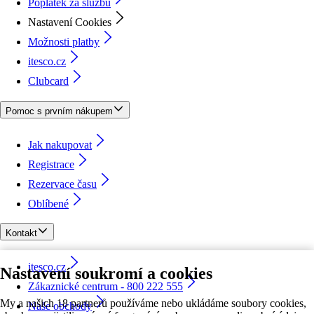
Poplatek za službu
Nastavení Cookies
Možnosti platby
itesco.cz
Clubcard
Pomoc s prvním nákupem
Jak nakupovat
Registrace
Rezervace času
Oblíbené
Kontakt
itesco.cz
Nastavení soukromí a cookies
Zákaznické centrum - 800 222 555
My a našich 18 partnerů používáme nebo ukládáme soubory cookies,
Naše obchody