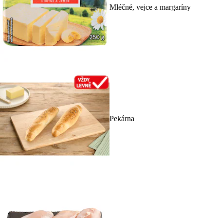
Mléčné, vejce a margaríny
Pekárna