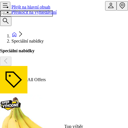
Přejít na hlavní obsah
Přeskočit na vyhledávání
Speciální nabídky
Speciální nabídky
All Offers
Top výběr