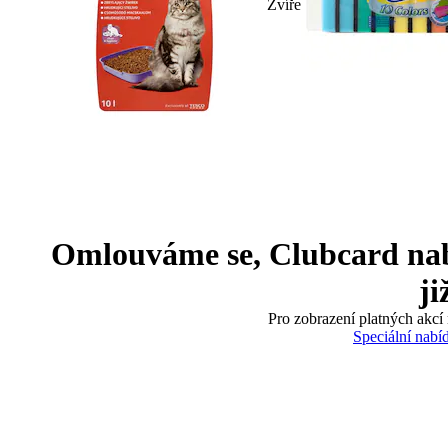
Zvíře
Omlouváme se, Clubcard nabíd
ji
Pro zobrazení platných akcí 
Speciální nabí