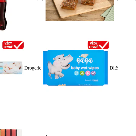
Drogerie
Dítě