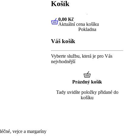
Košík
0,00 Kč
Aktuální cena košíku
0,00 Kč
Aktuální cena košíku
Pokladna
Váš košík
Vyberte službu, která je pro Vás
nejvhodnější
Prázdný košík
Tady uvidíte položky přidané do
košíku
éčné, vejce a margaríny