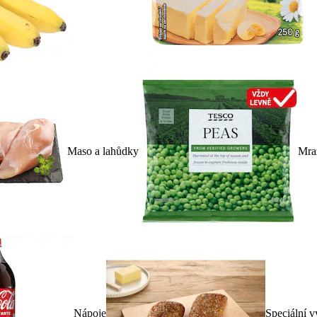
Maso a lahůdky
Mra
Nápoje
Speciální v