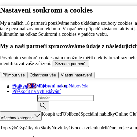
Nastavení soukromí a cookies
My a našich 18 partnerů používáme nebo ukládáme soubory cookies, ab
také personalizovanou reklamu. V opačném případě zůstanou aktivní j
kliknutím na odkaz Soukromí a cookies v patičce webu.
My a naši partneři zpracováváme údaje z následující
Povolením souborů cookies nám umožníte měřit efektivitu zobrazeného o
identifikovat vaše zařízení.
Seznam partnerů.
Přijmout vše
Odmítnout vše
Vlastní nastavení
Přejít na hlavní obsah
Můj první nákup
Nápověda
English
Přeskočit na vyhledávání
Koupit teď
Oblíbené
Speciální nabídky
Online Clu
Všechny kategorie
Top výběr
Zpátky do školy
Novinky
Ovoce a zelenina
Mléčné, vejce a m