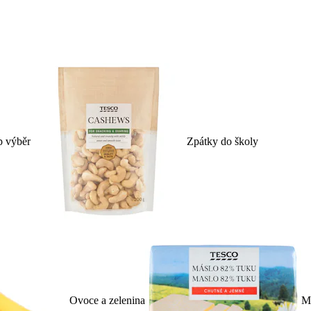
p výběr
Zpátky do školy
Ovoce a zelenina
Ml