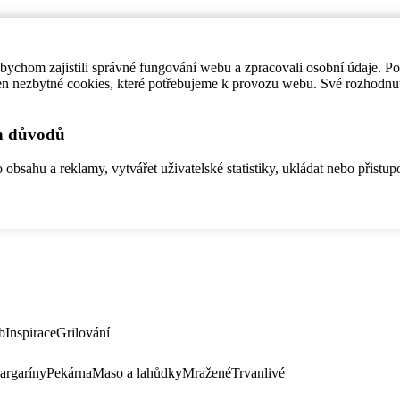
ychom zajistili správné fungování webu a zpracovali osobní údaje. P
en nezbytné cookies, které potřebujeme k provozu webu. Své rozhodnu
ch důvodů
bsahu a reklamy, vytvářet uživatelské statistiky, ukládat nebo přistup
b
Inspirace
Grilování
argaríny
Pekárna
Maso a lahůdky
Mražené
Trvanlivé