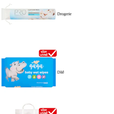
Drogerie
Dítě