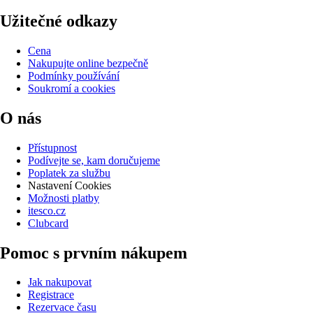
Užitečné odkazy
Cena
Nakupujte online bezpečně
Podmínky používání
Soukromí a cookies
O nás
Přístupnost
Podívejte se, kam doručujeme
Poplatek za službu
Nastavení Cookies
Možnosti platby
itesco.cz
Clubcard
Pomoc s prvním nákupem
Jak nakupovat
Registrace
Rezervace času