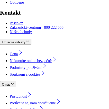
Oblíbené
Kontakt
itesco.cz
Zákaznické centrum - 800 222 555
Naše obchody
Užitečné odkazy
Cena
Nakupujte online bezpečně
Podmínky používání
Soukromí a cookies
O nás
Přístupnost
Podívejte se, kam doručujeme