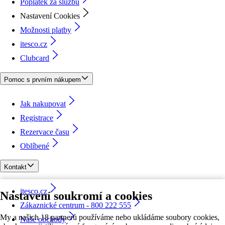
Poplatek za službu
Nastavení Cookies
Možnosti platby
itesco.cz
Clubcard
Pomoc s prvním nákupem
Jak nakupovat
Registrace
Rezervace času
Oblíbené
Kontakt
itesco.cz
Nastavení soukromí a cookies
Zákaznické centrum - 800 222 555
My a našich 18 partnerů používáme nebo ukládáme soubory cookies,
Naše obchody