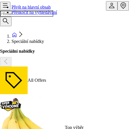
Přejít na hlavní obsah
Přeskočit na vyhledávání
Speciální nabídky
Speciální nabídky
All Offers
Top výběr