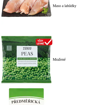
Maso a lahůdky
Mražené