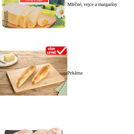
Mléčné, vejce a margaríny
Pekárna