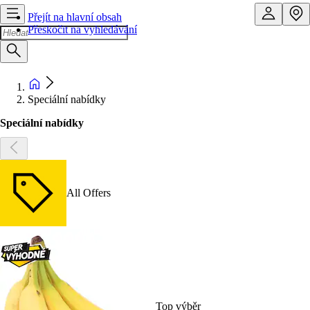
Přejít na hlavní obsah
Přeskočit na vyhledávání
Speciální nabídky
Speciální nabídky
All Offers
Top výběr