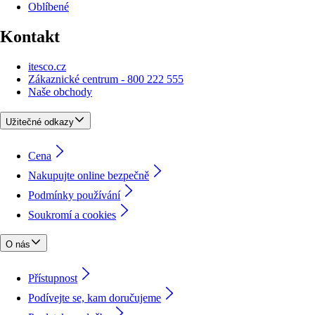
Oblíbené
Kontakt
itesco.cz
Zákaznické centrum - 800 222 555
Naše obchody
Užitečné odkazy
Cena
Nakupujte online bezpečně
Podmínky používání
Soukromí a cookies
O nás
Přístupnost
Podívejte se, kam doručujeme