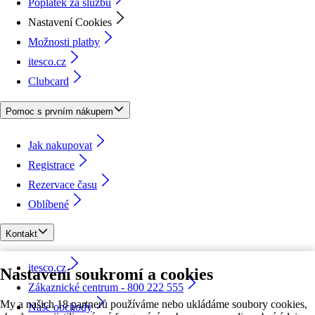
Poplatek za službu
Nastavení Cookies
Možnosti platby
itesco.cz
Clubcard
Pomoc s prvním nákupem
Jak nakupovat
Registrace
Rezervace času
Oblíbené
Kontakt
itesco.cz
Nastavení soukromí a cookies
Zákaznické centrum - 800 222 555
My a našich 18 partnerů používáme nebo ukládáme soubory cookies,
Naše obchody