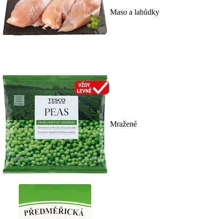
Maso a lahůdky
Mražené