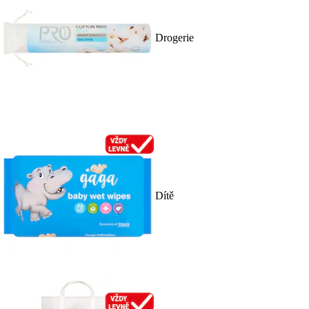
Drogerie
Dítě