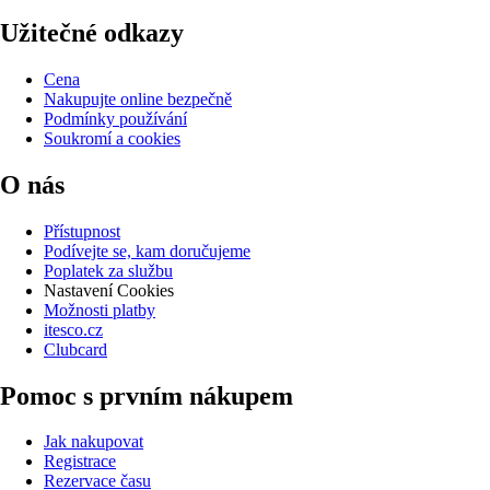
Užitečné odkazy
Cena
Nakupujte online bezpečně
Podmínky používání
Soukromí a cookies
O nás
Přístupnost
Podívejte se, kam doručujeme
Poplatek za službu
Nastavení Cookies
Možnosti platby
itesco.cz
Clubcard
Pomoc s prvním nákupem
Jak nakupovat
Registrace
Rezervace času