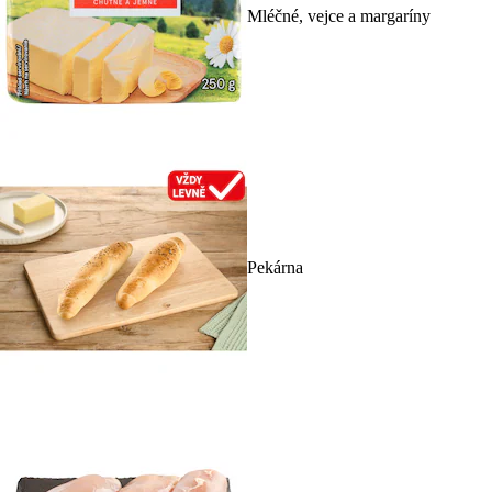
Mléčné, vejce a margaríny
Pekárna