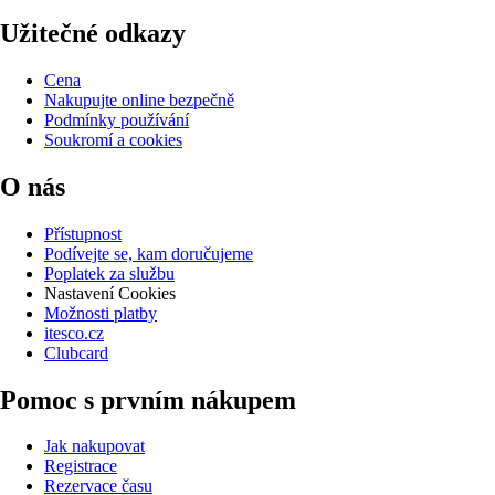
Užitečné odkazy
Cena
Nakupujte online bezpečně
Podmínky používání
Soukromí a cookies
O nás
Přístupnost
Podívejte se, kam doručujeme
Poplatek za službu
Nastavení Cookies
Možnosti platby
itesco.cz
Clubcard
Pomoc s prvním nákupem
Jak nakupovat
Registrace
Rezervace času