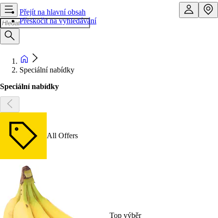
Přejít na hlavní obsah
Přeskočit na vyhledávání
Speciální nabídky
Speciální nabídky
All Offers
Top výběr