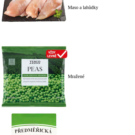
Maso a lahůdky
Mražené