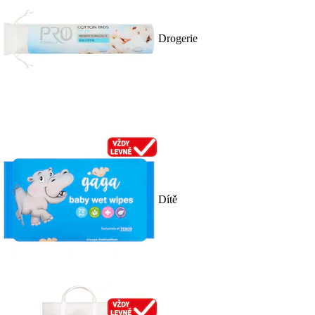
Drogerie
Dítě