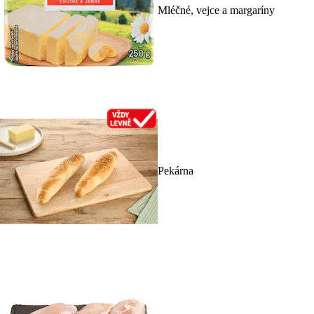
Mléčné, vejce a margaríny
Pekárna