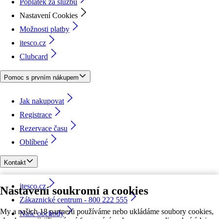
Poplatek za službu
Nastavení Cookies
Možnosti platby
itesco.cz
Clubcard
Pomoc s prvním nákupem
Jak nakupovat
Registrace
Rezervace času
Oblíbené
Kontakt
itesco.cz
Nastavení soukromí a cookies
Zákaznické centrum - 800 222 555
My a našich 18 partnerů používáme nebo ukládáme soubory cookies,
Naše obchody