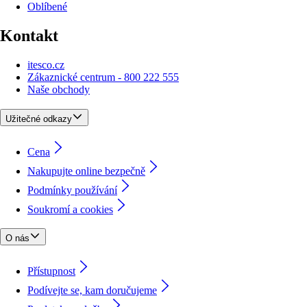
Oblíbené
Kontakt
itesco.cz
Zákaznické centrum - 800 222 555
Naše obchody
Užitečné odkazy
Cena
Nakupujte online bezpečně
Podmínky používání
Soukromí a cookies
O nás
Přístupnost
Podívejte se, kam doručujeme