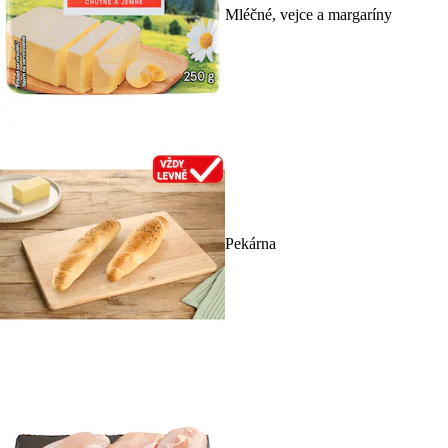
Mléčné, vejce a margaríny
Pekárna