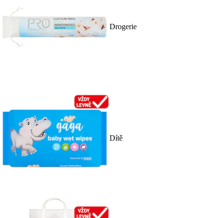
Drogerie
Dítě