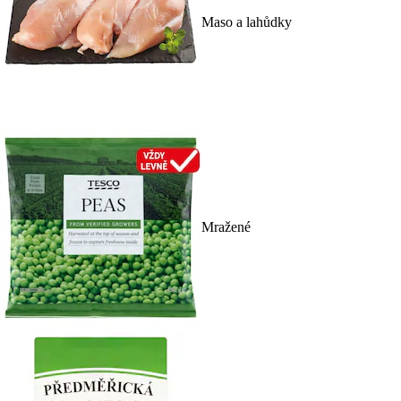
Maso a lahůdky
Mražené