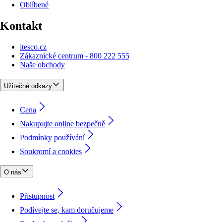
Oblíbené
Kontakt
itesco.cz
Zákaznické centrum - 800 222 555
Naše obchody
Užitečné odkazy
Cena
Nakupujte online bezpečně
Podmínky používání
Soukromí a cookies
O nás
Přístupnost
Podívejte se, kam doručujeme