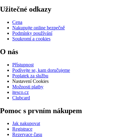
Užitečné odkazy
Cena
Nakupujte online bezpečně
Podmínky používání
Soukromí a cookies
O nás
Přístupnost
Podívejte se, kam doručujeme
Poplatek za službu
Nastavení Cookies
Možnosti platby
itesco.cz
Clubcard
Pomoc s prvním nákupem
Jak nakupovat
Registrace
Rezervace času