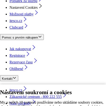
Poplatek za službu
Nastavení Cookies
Možnosti platby
itesco.cz
Clubcard
Pomoc s prvním nákupem
Jak nakupovat
Registrace
Rezervace času
Oblíbené
Kontakt
itesco.cz
Nastavení soukromí a cookies
Zákaznické centrum - 800 222 555
My a našich 18 partnerů používáme nebo ukládáme soubory cookies,
Naše obchody