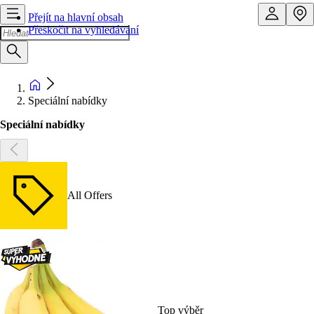
Přejít na hlavní obsah
Přeskočit na vyhledávání
Speciální nabídky
Speciální nabídky
All Offers
Top výběr