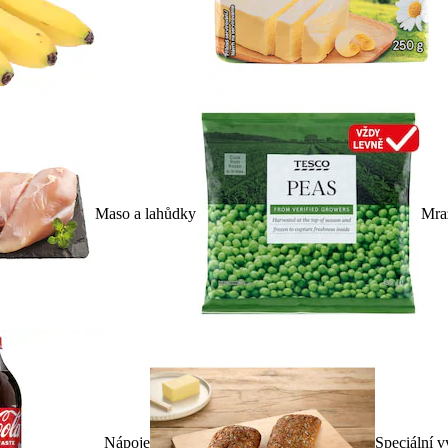
Maso a lahůdky
Mra
Nápoje
Speciální v