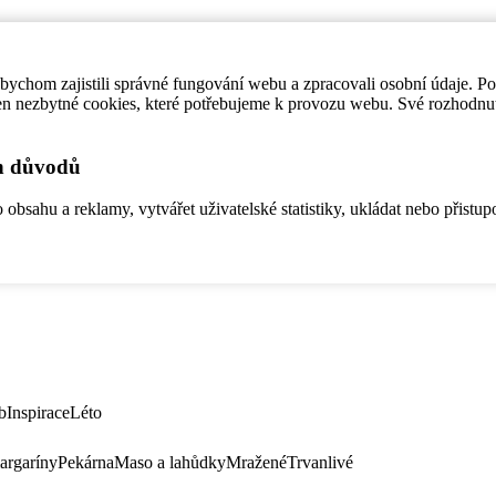
ychom zajistili správné fungování webu a zpracovali osobní údaje. P
en nezbytné cookies, které potřebujeme k provozu webu. Své rozhodnu
ch důvodů
bsahu a reklamy, vytvářet uživatelské statistiky, ukládat nebo přistup
b
Inspirace
Léto
argaríny
Pekárna
Maso a lahůdky
Mražené
Trvanlivé