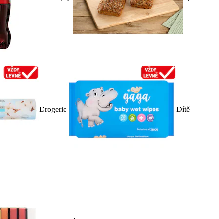
Drogerie
Dítě