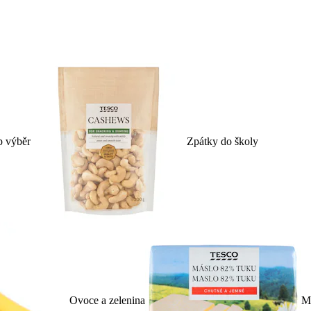
p výběr
Zpátky do školy
Ovoce a zelenina
Ml