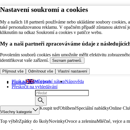
Nastavení soukromí a cookies
My a našich 18 partnerů používáme nebo ukládáme soubory cookies, ab
také personalizovanou reklamu. V opačném případě zůstanou aktivní j
kliknutím na odkaz Soukromí a cookies v patičce webu.
My a naši partneři zpracováváme údaje z následující
Povolením souborů cookies nám umožníte měřit efektivitu zobrazeného o
identifikovat vaše zařízení.
Seznam partnerů.
Přijmout vše
Odmítnout vše
Vlastní nastavení
Přejít na hlavní obsah
Můj první nákup
Nápověda
English
Přeskočit na vyhledávání
Koupit teď
Oblíbené
Speciální nabídky
Online Clu
Všechny kategorie
Top výběr
Zpátky do školy
Novinky
Ovoce a zelenina
Mléčné, vejce a m