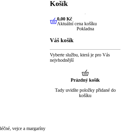
Košík
0,00 Kč
Aktuální cena košíku
0,00 Kč
Aktuální cena košíku
Pokladna
Váš košík
Vyberte službu, která je pro Vás
nejvhodnější
Prázdný košík
Tady uvidíte položky přidané do
košíku
éčné, vejce a margaríny