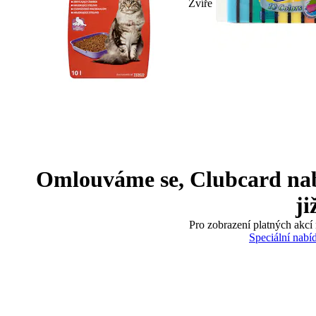
Zvíře
Omlouváme se, Clubcard nabíd
ji
Pro zobrazení platných akcí 
Speciální nabí