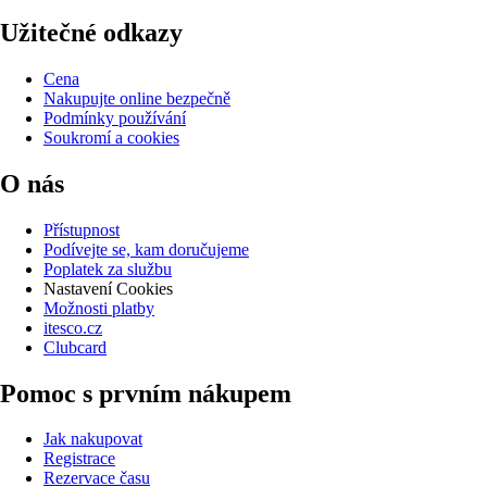
Užitečné odkazy
Cena
Nakupujte online bezpečně
Podmínky používání
Soukromí a cookies
O nás
Přístupnost
Podívejte se, kam doručujeme
Poplatek za službu
Nastavení Cookies
Možnosti platby
itesco.cz
Clubcard
Pomoc s prvním nákupem
Jak nakupovat
Registrace
Rezervace času