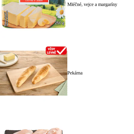
Mléčné, vejce a margaríny
Pekárna