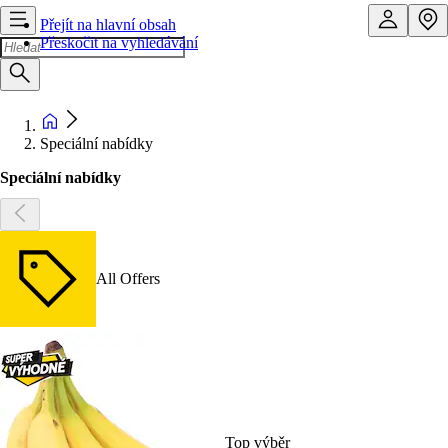
Přejít na hlavní obsah
Přeskočit na vyhledávání
Speciální nabídky
Speciální nabídky
All Offers
Top výběr