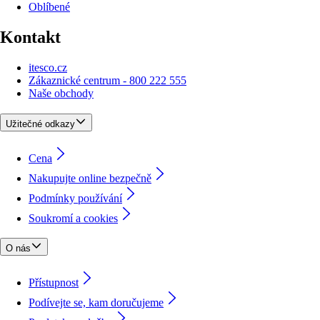
Oblíbené
Kontakt
itesco.cz
Zákaznické centrum - 800 222 555
Naše obchody
Užitečné odkazy
Cena
Nakupujte online bezpečně
Podmínky používání
Soukromí a cookies
O nás
Přístupnost
Podívejte se, kam doručujeme