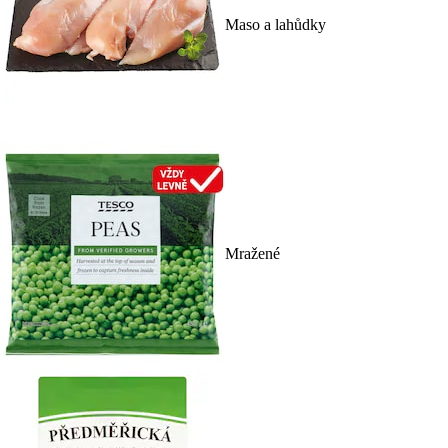
Maso a lahůdky
Mražené