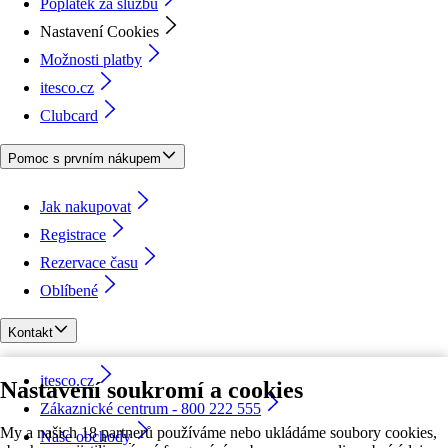
Poplatek za službu
Nastavení Cookies
Možnosti platby
itesco.cz
Clubcard
Pomoc s prvním nákupem
Jak nakupovat
Registrace
Rezervace času
Oblíbené
Kontakt
itesco.cz
Nastavení soukromí a cookies
Zákaznické centrum - 800 222 555
My a našich 18 partnerů používáme nebo ukládáme soubory cookies,
Naše obchody