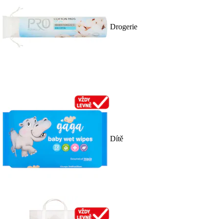
Drogerie
Dítě