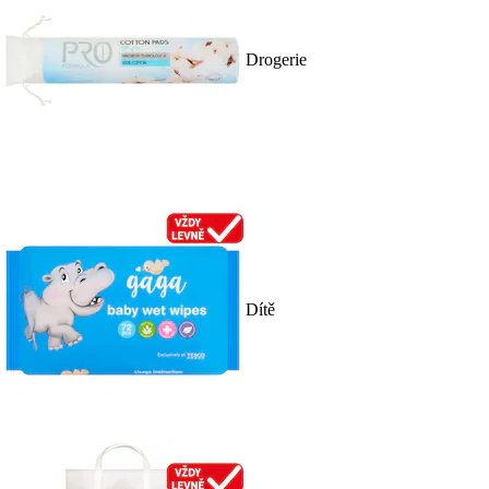
Drogerie
Dítě