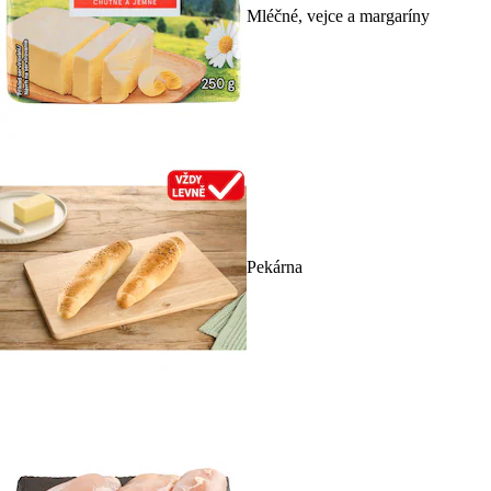
Mléčné, vejce a margaríny
Pekárna