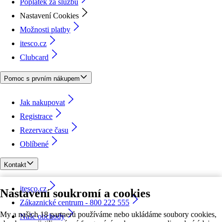
Poplatek za službu
Nastavení Cookies
Možnosti platby
itesco.cz
Clubcard
Pomoc s prvním nákupem
Jak nakupovat
Registrace
Rezervace času
Oblíbené
Kontakt
itesco.cz
Nastavení soukromí a cookies
Zákaznické centrum - 800 222 555
My a našich 18 partnerů používáme nebo ukládáme soubory cookies,
Naše obchody