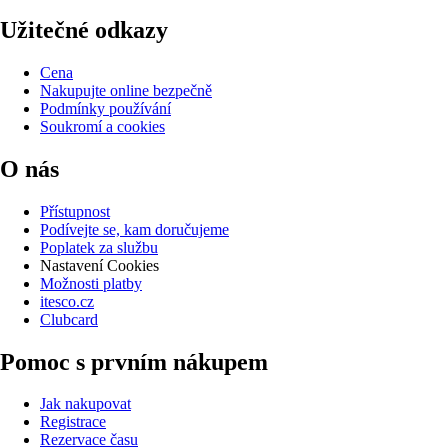
Užitečné odkazy
Cena
Nakupujte online bezpečně
Podmínky používání
Soukromí a cookies
O nás
Přístupnost
Podívejte se, kam doručujeme
Poplatek za službu
Nastavení Cookies
Možnosti platby
itesco.cz
Clubcard
Pomoc s prvním nákupem
Jak nakupovat
Registrace
Rezervace času