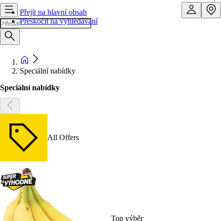
Přejít na hlavní obsah
Přeskočit na vyhledávání
Speciální nabídky
Speciální nabídky
All Offers
Top výběr