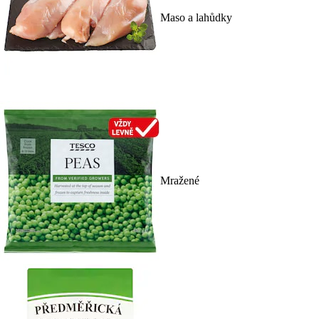
Maso a lahůdky
Mražené