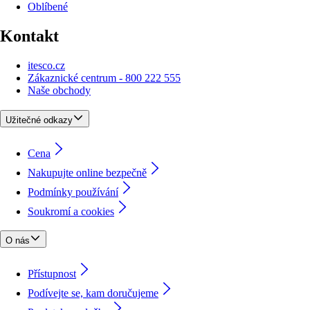
Oblíbené
Kontakt
itesco.cz
Zákaznické centrum - 800 222 555
Naše obchody
Užitečné odkazy
Cena
Nakupujte online bezpečně
Podmínky používání
Soukromí a cookies
O nás
Přístupnost
Podívejte se, kam doručujeme