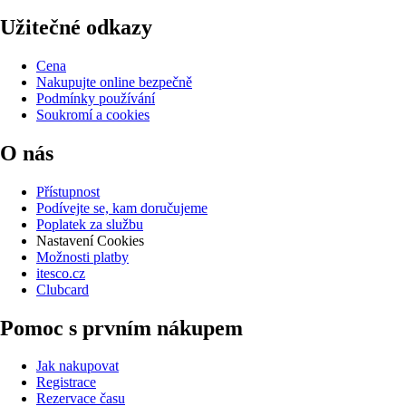
Užitečné odkazy
Cena
Nakupujte online bezpečně
Podmínky používání
Soukromí a cookies
O nás
Přístupnost
Podívejte se, kam doručujeme
Poplatek za službu
Nastavení Cookies
Možnosti platby
itesco.cz
Clubcard
Pomoc s prvním nákupem
Jak nakupovat
Registrace
Rezervace času