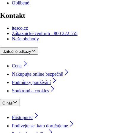
Oblíbené
Kontakt
itesco.cz
Zákaznické centrum - 800 222 555
Naše obchody
Užitečné odkazy
Cena
Nakupujte online bezpečně
Podmínky používání
Soukromí a cookies
O nás
Přístupnost
Podívejte se, kam doručujeme