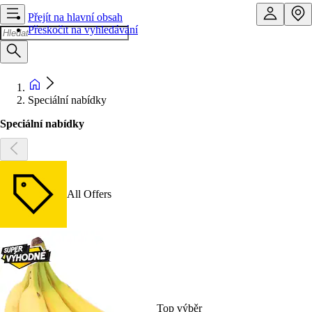
Přejít na hlavní obsah
Přeskočit na vyhledávání
Speciální nabídky
Speciální nabídky
All Offers
Top výběr