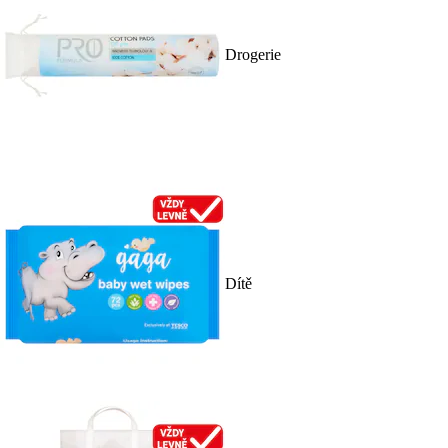
Drogerie
Dítě