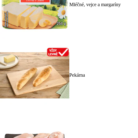
Mléčné, vejce a margaríny
Pekárna