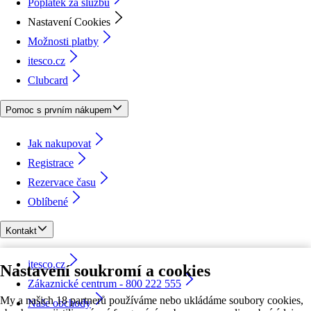
Poplatek za službu
Nastavení Cookies
Možnosti platby
itesco.cz
Clubcard
Pomoc s prvním nákupem
Jak nakupovat
Registrace
Rezervace času
Oblíbené
Kontakt
itesco.cz
Nastavení soukromí a cookies
Zákaznické centrum - 800 222 555
My a našich 18 partnerů používáme nebo ukládáme soubory cookies,
Naše obchody