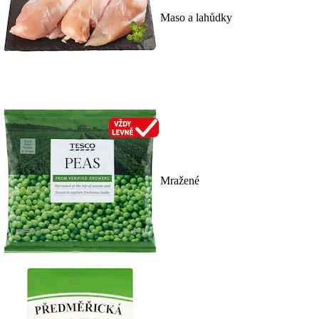
Maso a lahůdky
Mražené