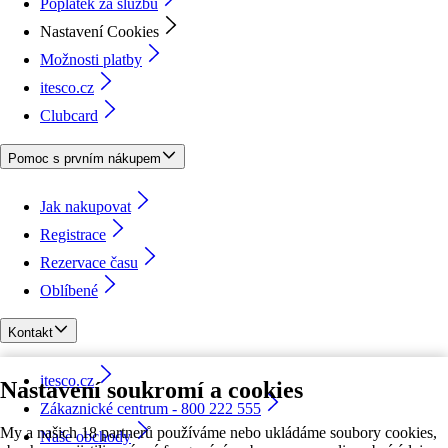
Poplatek za službu
Nastavení Cookies
Možnosti platby
itesco.cz
Clubcard
Pomoc s prvním nákupem
Jak nakupovat
Registrace
Rezervace času
Oblíbené
Kontakt
itesco.cz
Nastavení soukromí a cookies
Zákaznické centrum - 800 222 555
My a našich 18 partnerů používáme nebo ukládáme soubory cookies,
Naše obchody