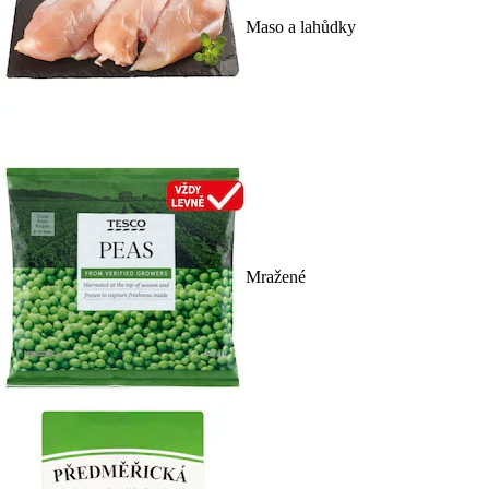
Maso a lahůdky
Mražené