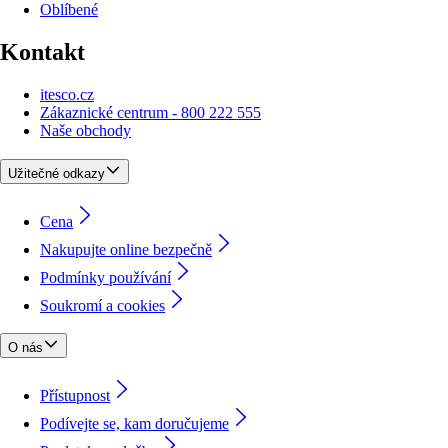
Oblíbené
Kontakt
itesco.cz
Zákaznické centrum - 800 222 555
Naše obchody
Užitečné odkazy
Cena
Nakupujte online bezpečně
Podmínky používání
Soukromí a cookies
O nás
Přístupnost
Podívejte se, kam doručujeme