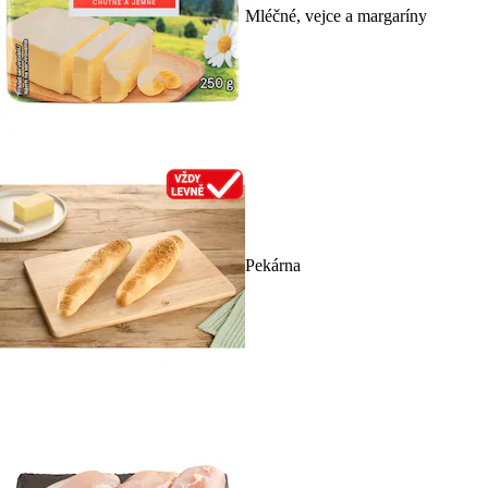
Mléčné, vejce a margaríny
Pekárna