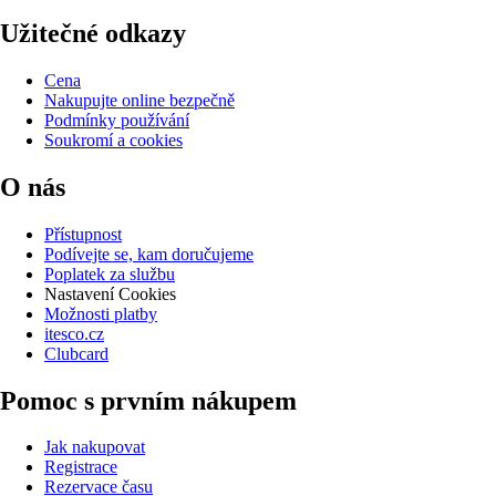
Užitečné odkazy
Cena
Nakupujte online bezpečně
Podmínky používání
Soukromí a cookies
O nás
Přístupnost
Podívejte se, kam doručujeme
Poplatek za službu
Nastavení Cookies
Možnosti platby
itesco.cz
Clubcard
Pomoc s prvním nákupem
Jak nakupovat
Registrace
Rezervace času