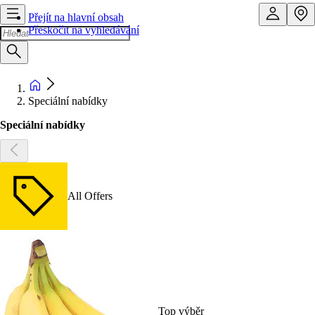
Přejít na hlavní obsah
Přeskočit na vyhledávání
Speciální nabídky
Speciální nabídky
All Offers
Top výběr