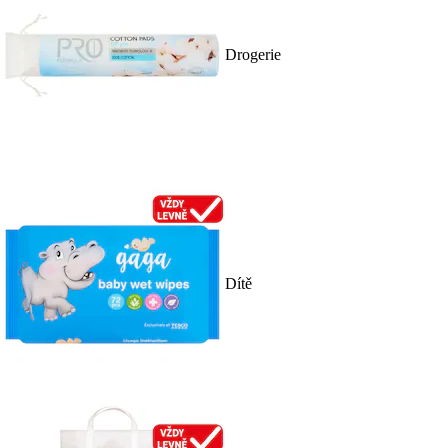
Drogerie
Dítě