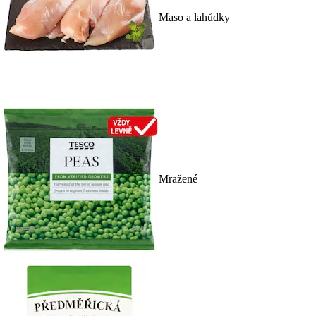
Maso a lahůdky
Mražené