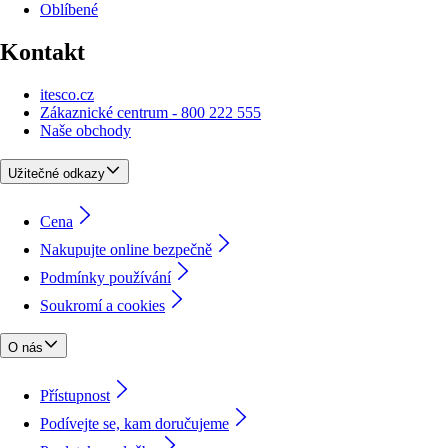
Oblíbené
Kontakt
itesco.cz
Zákaznické centrum - 800 222 555
Naše obchody
Užitečné odkazy
Cena
Nakupujte online bezpečně
Podmínky používání
Soukromí a cookies
O nás
Přístupnost
Podívejte se, kam doručujeme