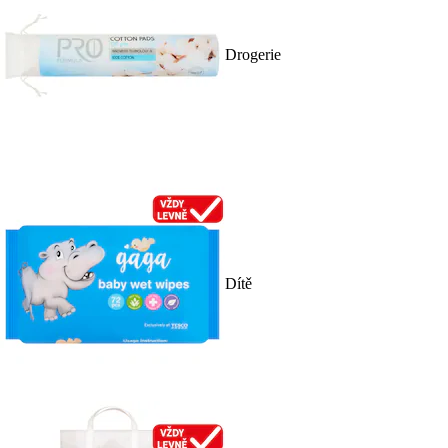
Drogerie
Dítě