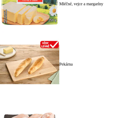
Mléčné, vejce a margaríny
Pekárna