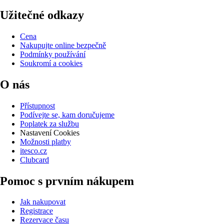
Užitečné odkazy
Cena
Nakupujte online bezpečně
Podmínky používání
Soukromí a cookies
O nás
Přístupnost
Podívejte se, kam doručujeme
Poplatek za službu
Nastavení Cookies
Možnosti platby
itesco.cz
Clubcard
Pomoc s prvním nákupem
Jak nakupovat
Registrace
Rezervace času