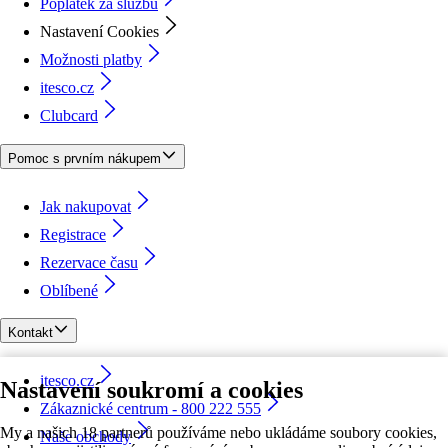
Poplatek za službu
Nastavení Cookies
Možnosti platby
itesco.cz
Clubcard
Pomoc s prvním nákupem
Jak nakupovat
Registrace
Rezervace času
Oblíbené
Kontakt
itesco.cz
Nastavení soukromí a cookies
Zákaznické centrum - 800 222 555
My a našich 18 partnerů používáme nebo ukládáme soubory cookies,
Naše obchody