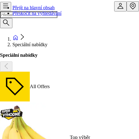
Přejít na hlavní obsah
Přeskočit na vyhledávání
Speciální nabídky
Speciální nabídky
All Offers
Top výběr