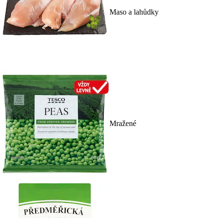
Maso a lahůdky
Mražené