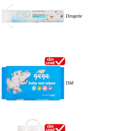
Drogerie
Dítě