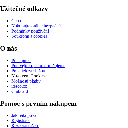
Užitečné odkazy
Cena
Nakupujte online bezpečně
Podmínky používání
Soukromí a cookies
O nás
Přístupnost
Podívejte se, kam doručujeme
Poplatek za službu
Nastavení Cookies
Možnosti platby
itesco.cz
Clubcard
Pomoc s prvním nákupem
Jak nakupovat
Registrace
Rezervace času