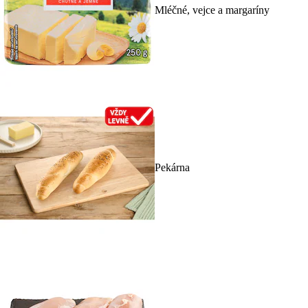
Mléčné, vejce a margaríny
Pekárna