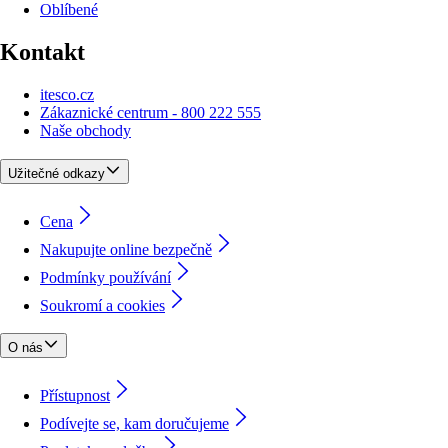
Oblíbené
Kontakt
itesco.cz
Zákaznické centrum - 800 222 555
Naše obchody
Užitečné odkazy
Cena
Nakupujte online bezpečně
Podmínky používání
Soukromí a cookies
O nás
Přístupnost
Podívejte se, kam doručujeme