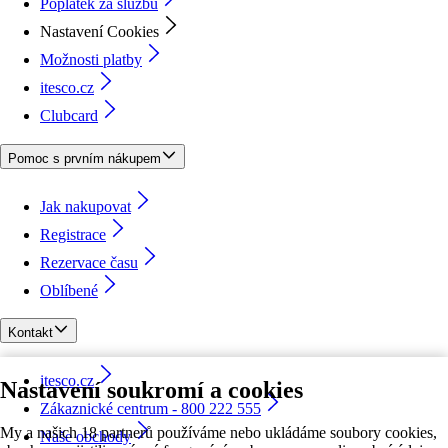
Poplatek za službu
Nastavení Cookies
Možnosti platby
itesco.cz
Clubcard
Pomoc s prvním nákupem
Jak nakupovat
Registrace
Rezervace času
Oblíbené
Kontakt
itesco.cz
Nastavení soukromí a cookies
Zákaznické centrum - 800 222 555
My a našich 18 partnerů používáme nebo ukládáme soubory cookies,
Naše obchody