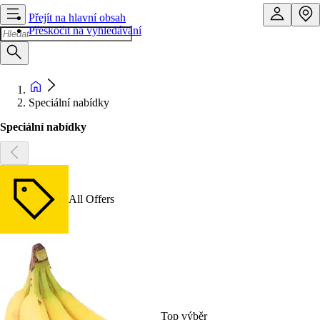
Přejít na hlavní obsah
Přeskočit na vyhledávání
Speciální nabídky
Speciální nabídky
All Offers
Top výběr