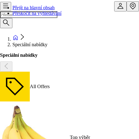
Přejít na hlavní obsah
Přeskočit na vyhledávání
Speciální nabídky
Speciální nabídky
All Offers
Top výběr