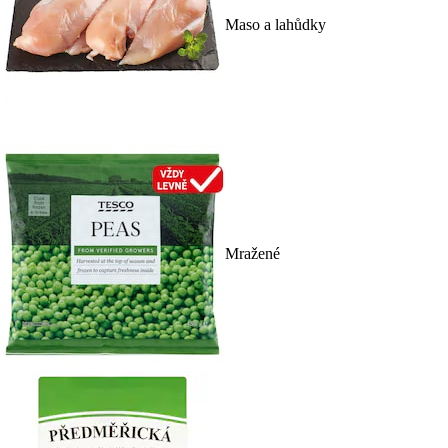
Maso a lahůdky
Mražené