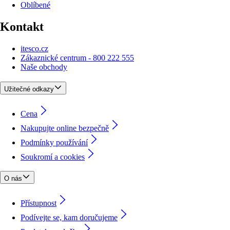
Oblíbené
Kontakt
itesco.cz
Zákaznické centrum - 800 222 555
Naše obchody
Užitečné odkazy
Cena
Nakupujte online bezpečně
Podmínky používání
Soukromí a cookies
O nás
Přístupnost
Podívejte se, kam doručujeme