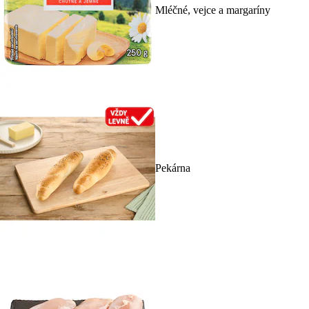
Mléčné, vejce a margaríny
Pekárna