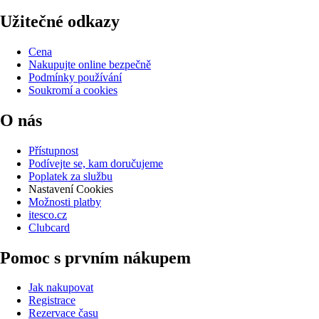
Užitečné odkazy
Cena
Nakupujte online bezpečně
Podmínky používání
Soukromí a cookies
O nás
Přístupnost
Podívejte se, kam doručujeme
Poplatek za službu
Nastavení Cookies
Možnosti platby
itesco.cz
Clubcard
Pomoc s prvním nákupem
Jak nakupovat
Registrace
Rezervace času