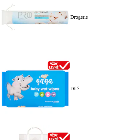
Drogerie
Dítě