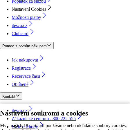
Poplatek za službu
Nastavení Cookies
Možnosti platby
itesco.cz
Clubcard
Pomoc s prvním nákupem
Jak nakupovat
Registrace
Rezervace času
Oblíbené
Kontakt
itesco.cz
Nastavení soukromí a cookies
Zákaznické centrum - 800 222 555
My a našich 18 partnerů používáme nebo ukládáme soubory cookies,
Naše obchody