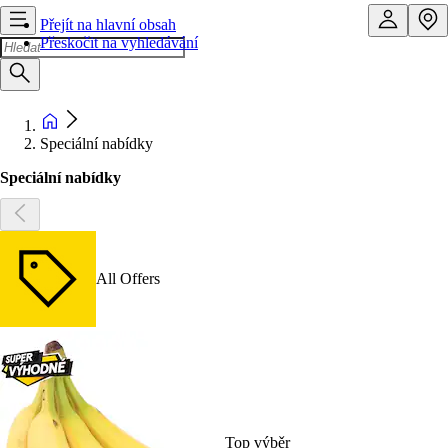
Přejít na hlavní obsah
Přeskočit na vyhledávání
Speciální nabídky
Speciální nabídky
All Offers
Top výběr