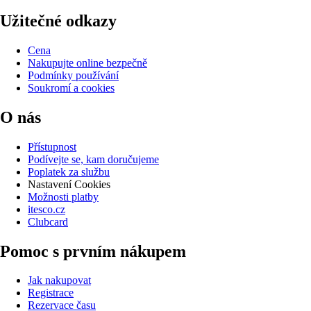
Užitečné odkazy
Cena
Nakupujte online bezpečně
Podmínky používání
Soukromí a cookies
O nás
Přístupnost
Podívejte se, kam doručujeme
Poplatek za službu
Nastavení Cookies
Možnosti platby
itesco.cz
Clubcard
Pomoc s prvním nákupem
Jak nakupovat
Registrace
Rezervace času