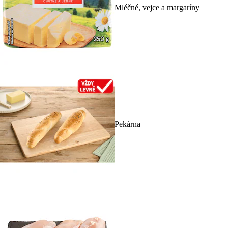
Mléčné, vejce a margaríny
Pekárna