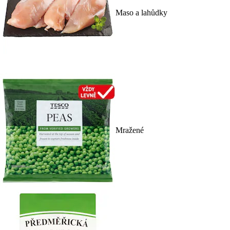
Maso a lahůdky
Mražené