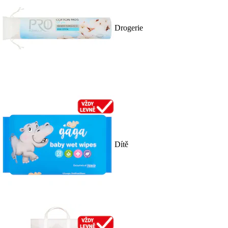
Drogerie
Dítě