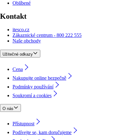
Oblíbené
Kontakt
itesco.cz
Zákaznické centrum - 800 222 555
Naše obchody
Užitečné odkazy
Cena
Nakupujte online bezpečně
Podmínky používání
Soukromí a cookies
O nás
Přístupnost
Podívejte se, kam doručujeme