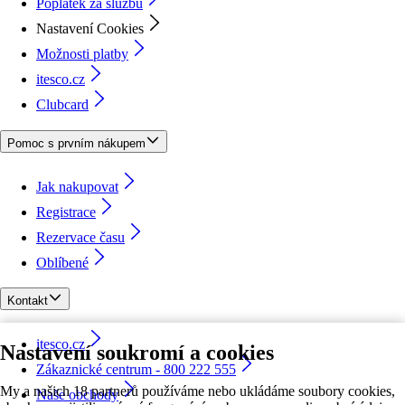
Poplatek za službu
Nastavení Cookies
Možnosti platby
itesco.cz
Clubcard
Pomoc s prvním nákupem
Jak nakupovat
Registrace
Rezervace času
Oblíbené
Kontakt
itesco.cz
Nastavení soukromí a cookies
Zákaznické centrum - 800 222 555
My a našich 18 partnerů používáme nebo ukládáme soubory cookies,
Naše obchody