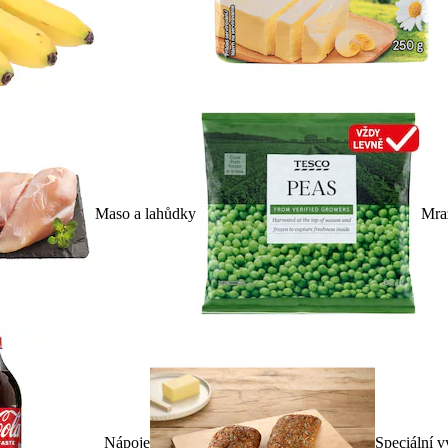
Maso a lahůdky
Mra
Nápoje
Speciální v