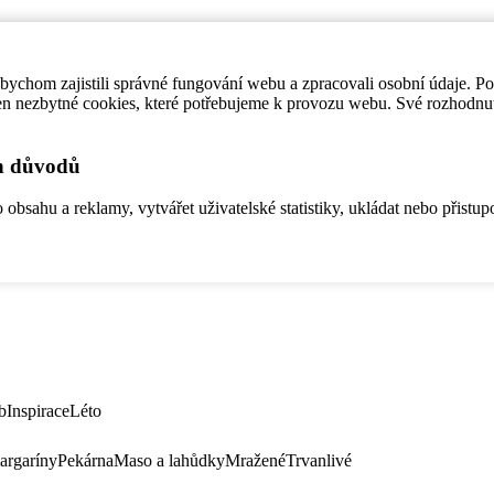
ychom zajistili správné fungování webu a zpracovali osobní údaje. P
en nezbytné cookies, které potřebujeme k provozu webu. Své rozhodnu
ch důvodů
bsahu a reklamy, vytvářet uživatelské statistiky, ukládat nebo přistup
b
Inspirace
Léto
argaríny
Pekárna
Maso a lahůdky
Mražené
Trvanlivé