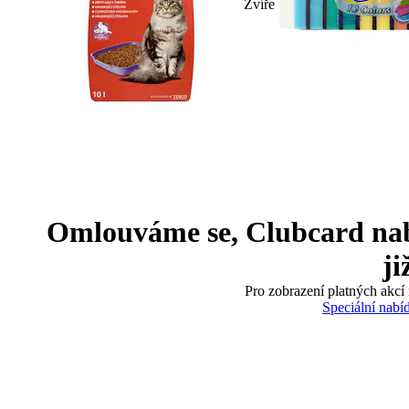
Zvíře
Omlouváme se, Clubcard nabíd
ji
Pro zobrazení platných akcí 
Speciální nabí