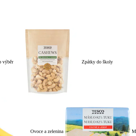
p výběr
Zpátky do školy
Ovoce a zelenina
Ml