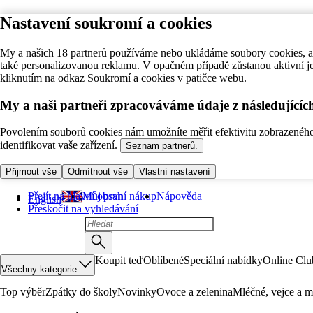
Nastavení soukromí a cookies
My a našich 18 partnerů používáme nebo ukládáme soubory cookies, ab
také personalizovanou reklamu. V opačném případě zůstanou aktivní j
kliknutím na odkaz Soukromí a cookies v patičce webu.
My a naši partneři zpracováváme údaje z následující
Povolením souborů cookies nám umožníte měřit efektivitu zobrazeného o
identifikovat vaše zařízení.
Seznam partnerů.
Přijmout vše
Odmítnout vše
Vlastní nastavení
Přejít na hlavní obsah
Můj první nákup
Nápověda
English
Přeskočit na vyhledávání
Koupit teď
Oblíbené
Speciální nabídky
Online Clu
Všechny kategorie
Top výběr
Zpátky do školy
Novinky
Ovoce a zelenina
Mléčné, vejce a m