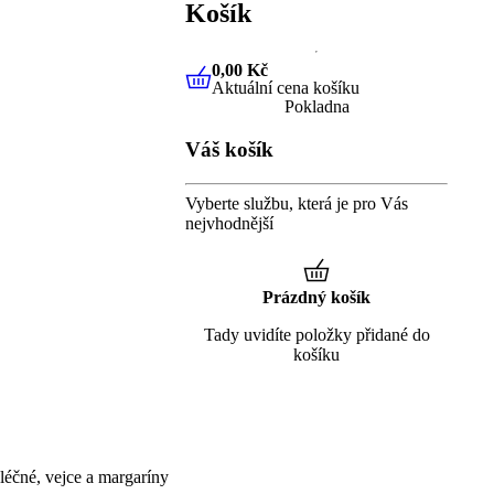
Košík
0,00 Kč
Aktuální cena košíku
0,00 Kč
Aktuální cena košíku
Pokladna
Váš košík
Vyberte službu, která je pro Vás
nejvhodnější
Prázdný košík
Tady uvidíte položky přidané do
košíku
éčné, vejce a margaríny