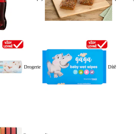
Drogerie
Dítě