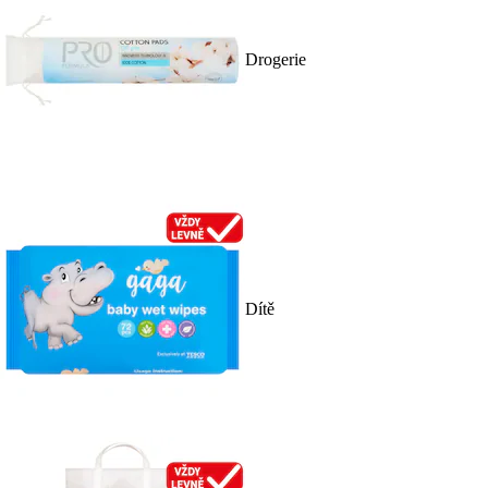
Drogerie
Dítě