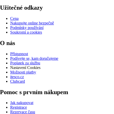
Užitečné odkazy
Cena
Nakupujte online bezpečně
Podmínky používání
Soukromí a cookies
O nás
Přístupnost
Podívejte se, kam doručujeme
Poplatek za službu
Nastavení Cookies
Možnosti platby
itesco.cz
Clubcard
Pomoc s prvním nákupem
Jak nakupovat
Registrace
Rezervace času