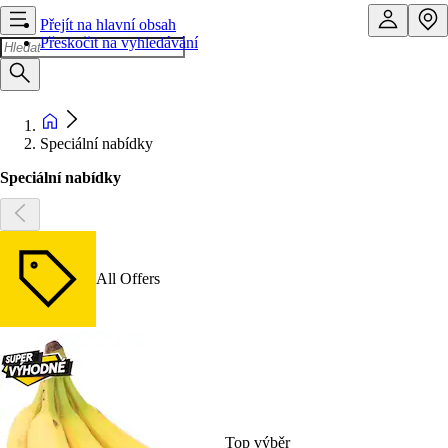
Přejít na hlavní obsah
Přeskočit na vyhledávání
Speciální nabídky
Speciální nabídky
All Offers
Top výběr