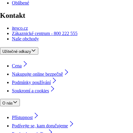
Oblíbené
Kontakt
itesco.cz
Zákaznické centrum - 800 222 555
Naše obchody
Užitečné odkazy
Cena
Nakupujte online bezpečně
Podmínky používání
Soukromí a cookies
O nás
Přístupnost
Podívejte se, kam doručujeme