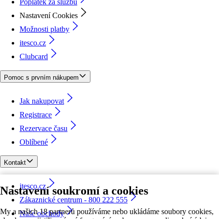
Poplatek za službu
Nastavení Cookies
Možnosti platby
itesco.cz
Clubcard
Pomoc s prvním nákupem
Jak nakupovat
Registrace
Rezervace času
Oblíbené
Kontakt
itesco.cz
Nastavení soukromí a cookies
Zákaznické centrum - 800 222 555
My a našich 18 partnerů používáme nebo ukládáme soubory cookies,
Naše obchody