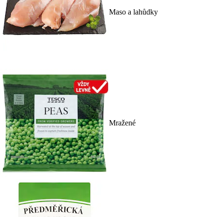
Maso a lahůdky
Mražené