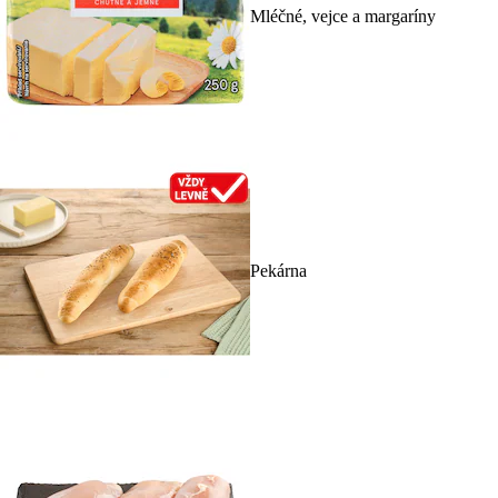
Mléčné, vejce a margaríny
Pekárna