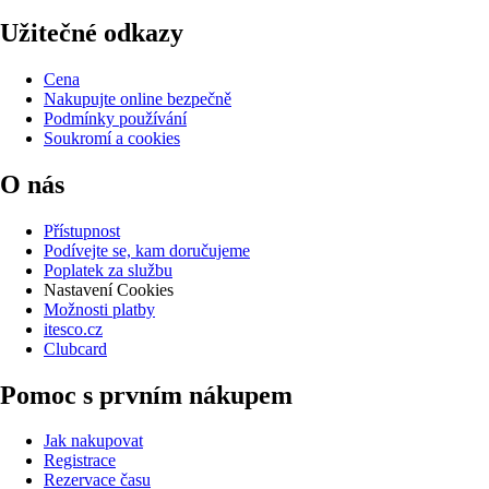
Užitečné odkazy
Cena
Nakupujte online bezpečně
Podmínky používání
Soukromí a cookies
O nás
Přístupnost
Podívejte se, kam doručujeme
Poplatek za službu
Nastavení Cookies
Možnosti platby
itesco.cz
Clubcard
Pomoc s prvním nákupem
Jak nakupovat
Registrace
Rezervace času