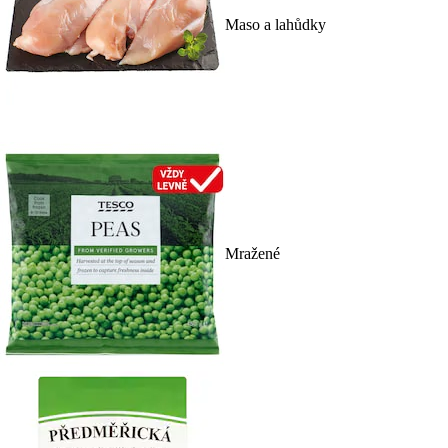
Maso a lahůdky
Mražené