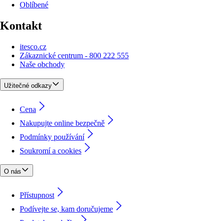
Oblíbené
Kontakt
itesco.cz
Zákaznické centrum - 800 222 555
Naše obchody
Užitečné odkazy
Cena
Nakupujte online bezpečně
Podmínky používání
Soukromí a cookies
O nás
Přístupnost
Podívejte se, kam doručujeme