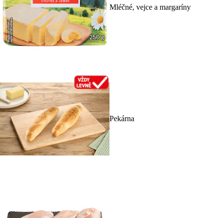
Mléčné, vejce a margaríny
Pekárna