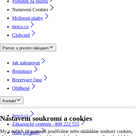
Poplatek za službu
Nastavení Cookies
Možnosti platby
itesco.cz
Clubcard
Pomoc s prvním nákupem
Jak nakupovat
Registrace
Rezervace času
Oblíbené
Kontakt
itesco.cz
Nastavení soukromí a cookies
Zákaznické centrum - 800 222 555
My a našich 18 partnerů používáme nebo ukládáme soubory cookies,
Naše obchody