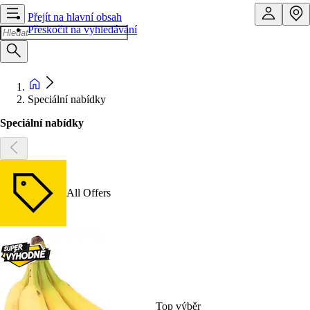
Přejít na hlavní obsah
Přeskočit na vyhledávání
Speciální nabídky
Speciální nabídky
All Offers
Top výběr