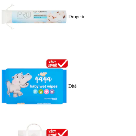
Drogerie
Dítě