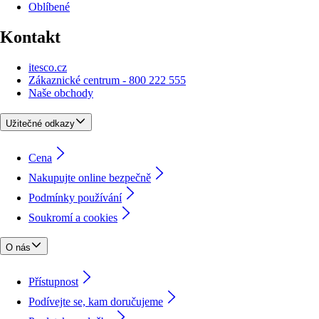
Oblíbené
Kontakt
itesco.cz
Zákaznické centrum - 800 222 555
Naše obchody
Užitečné odkazy
Cena
Nakupujte online bezpečně
Podmínky používání
Soukromí a cookies
O nás
Přístupnost
Podívejte se, kam doručujeme