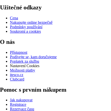
Užitečné odkazy
Cena
Nakupujte online bezpečně
Podmínky používání
Soukromí a cookies
O nás
Přístupnost
Podívejte se, kam doručujeme
Poplatek za službu
Nastavení Cookies
Možnosti platby
itesco.cz
Clubcard
Pomoc s prvním nákupem
Jak nakupovat
Registrace
Rezervace času