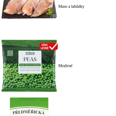
Maso a lahůdky
Mražené