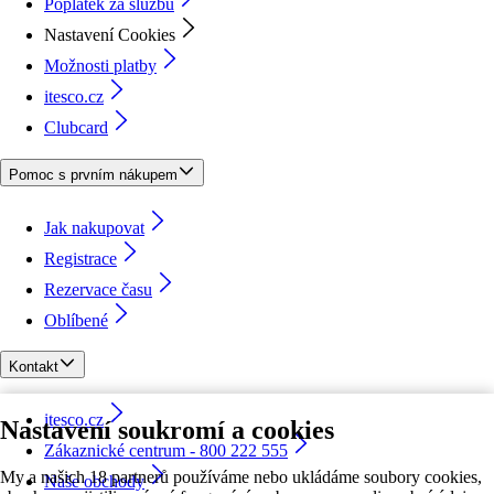
Poplatek za službu
Nastavení Cookies
Možnosti platby
itesco.cz
Clubcard
Pomoc s prvním nákupem
Jak nakupovat
Registrace
Rezervace času
Oblíbené
Kontakt
itesco.cz
Nastavení soukromí a cookies
Zákaznické centrum - 800 222 555
My a našich 18 partnerů používáme nebo ukládáme soubory cookies,
Naše obchody