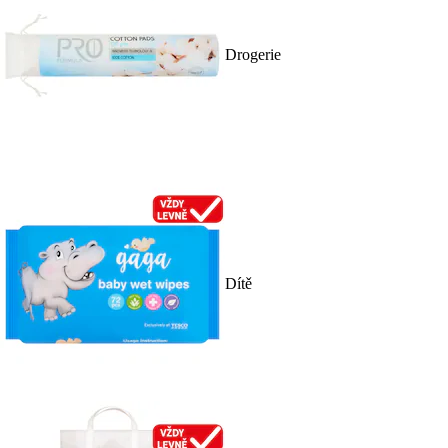
Drogerie
Dítě