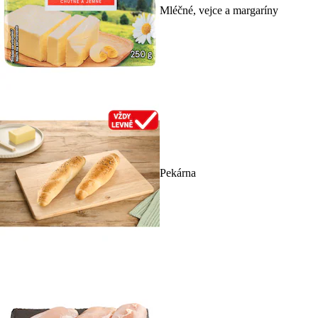
Mléčné, vejce a margaríny
Pekárna