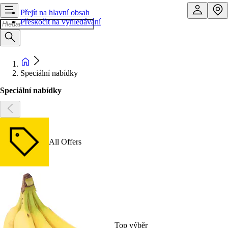
Přejít na hlavní obsah
Přeskočit na vyhledávání
Speciální nabídky
Speciální nabídky
All Offers
Top výběr