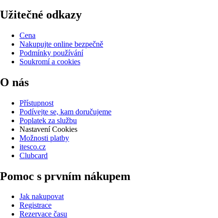
Užitečné odkazy
Cena
Nakupujte online bezpečně
Podmínky používání
Soukromí a cookies
O nás
Přístupnost
Podívejte se, kam doručujeme
Poplatek za službu
Nastavení Cookies
Možnosti platby
itesco.cz
Clubcard
Pomoc s prvním nákupem
Jak nakupovat
Registrace
Rezervace času