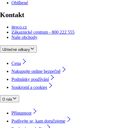
Oblíbené
Kontakt
itesco.cz
Zákaznické centrum - 800 222 555
Naše obchody
Užitečné odkazy
Cena
Nakupujte online bezpečně
Podmínky používání
Soukromí a cookies
O nás
Přístupnost
Podívejte se, kam doručujeme