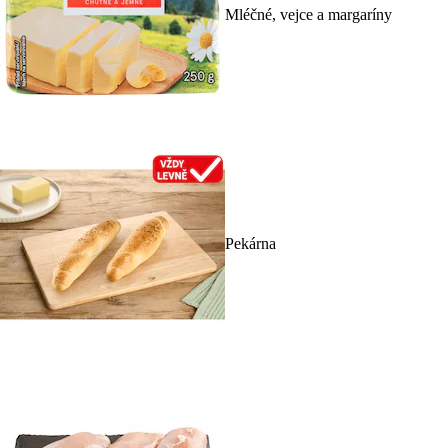
Mléčné, vejce a margaríny
Pekárna