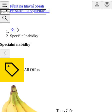
Přejít na hlavní obsah
Přeskočit na vyhledávání
Speciální nabídky
Speciální nabídky
All Offers
Top výběr