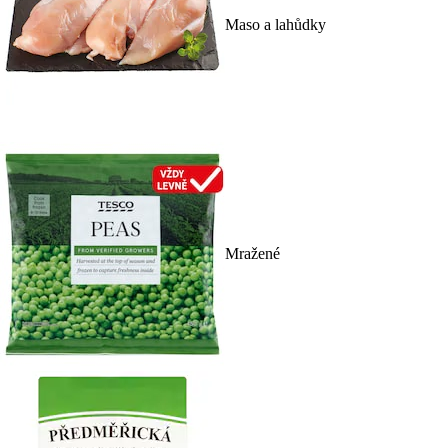
Maso a lahůdky
Mražené