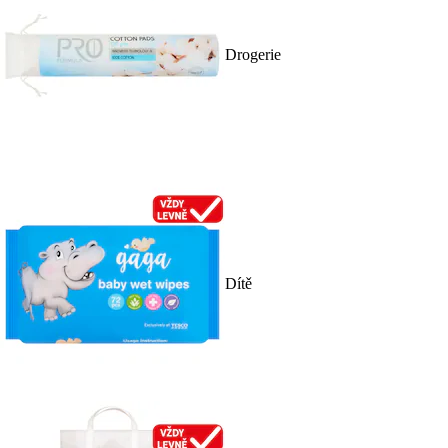
Drogerie
Dítě