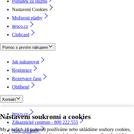
Poplatek za službu
Nastavení Cookies
Možnosti platby
itesco.cz
Clubcard
Pomoc s prvním nákupem
Jak nakupovat
Registrace
Rezervace času
Oblíbené
Kontakt
itesco.cz
Nastavení soukromí a cookies
Zákaznické centrum - 800 222 555
My a našich 18 partnerů používáme nebo ukládáme soubory cookies,
Naše obchody