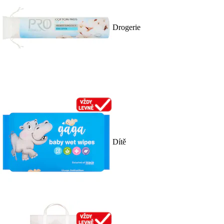
Drogerie
Dítě