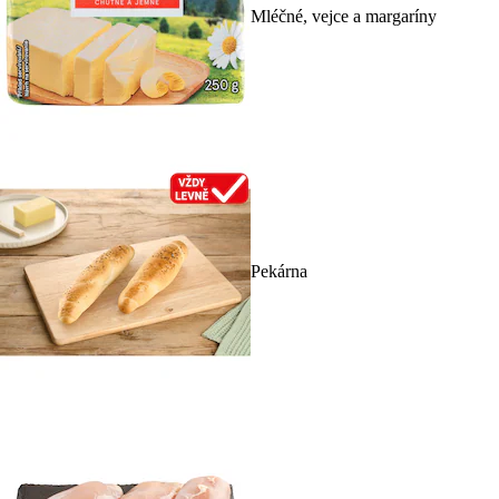
Mléčné, vejce a margaríny
Pekárna