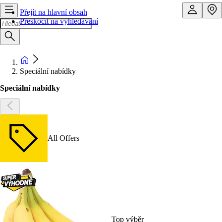
Přejít na hlavní obsah
Přeskočit na vyhledávání
Speciální nabídky
Speciální nabídky
All Offers
Top výběr