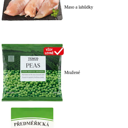
Maso a lahůdky
Mražené