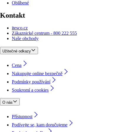
Oblíbené
Kontakt
itesco.cz
Zákaznické centrum - 800 222 555
Naše obchody
Užitečné odkazy
Cena
Nakupujte online bezpečně
Podmínky používání
Soukromí a cookies
O nás
Přístupnost
Podívejte se, kam doručujeme