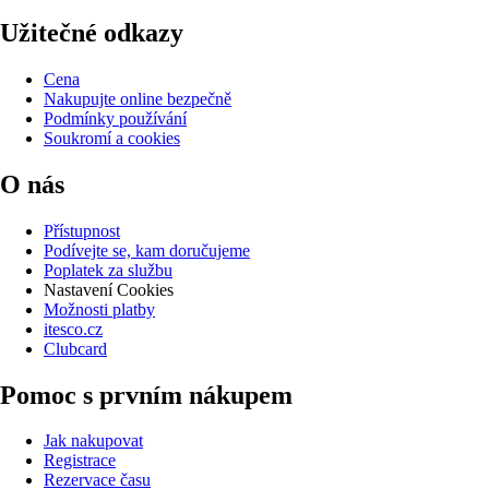
Užitečné odkazy
Cena
Nakupujte online bezpečně
Podmínky používání
Soukromí a cookies
O nás
Přístupnost
Podívejte se, kam doručujeme
Poplatek za službu
Nastavení Cookies
Možnosti platby
itesco.cz
Clubcard
Pomoc s prvním nákupem
Jak nakupovat
Registrace
Rezervace času