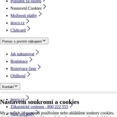
Poplatek za službu
Nastavení Cookies
Možnosti platby
itesco.cz
Clubcard
Pomoc s prvním nákupem
Jak nakupovat
Registrace
Rezervace času
Oblíbené
Kontakt
itesco.cz
Nastavení soukromí a cookies
Zákaznické centrum - 800 222 555
My a našich 18 partnerů používáme nebo ukládáme soubory cookies,
Naše obchody