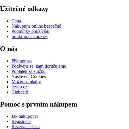
Užitečné odkazy
Cena
Nakupujte online bezpečně
Podmínky používání
Soukromí a cookies
O nás
Přístupnost
Podívejte se, kam doručujeme
Poplatek za službu
Nastavení Cookies
Možnosti platby
itesco.cz
Clubcard
Pomoc s prvním nákupem
Jak nakupovat
Registrace
Rezervace času