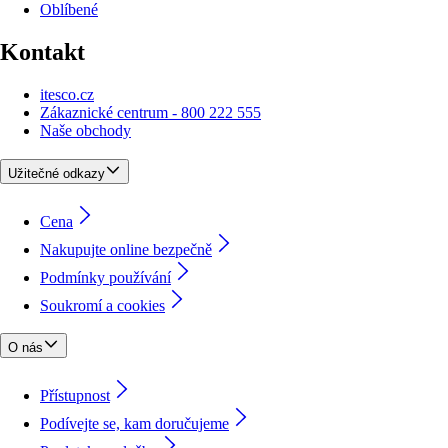
Oblíbené
Kontakt
itesco.cz
Zákaznické centrum - 800 222 555
Naše obchody
Užitečné odkazy
Cena
Nakupujte online bezpečně
Podmínky používání
Soukromí a cookies
O nás
Přístupnost
Podívejte se, kam doručujeme