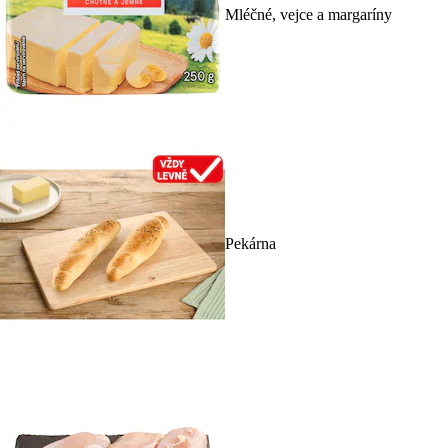
Mléčné, vejce a margaríny
Pekárna