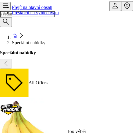
Přejít na hlavní obsah
Přeskočit na vyhledávání
Speciální nabídky
Speciální nabídky
All Offers
Top výběr