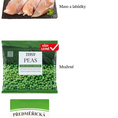
Maso a lahůdky
Mražené