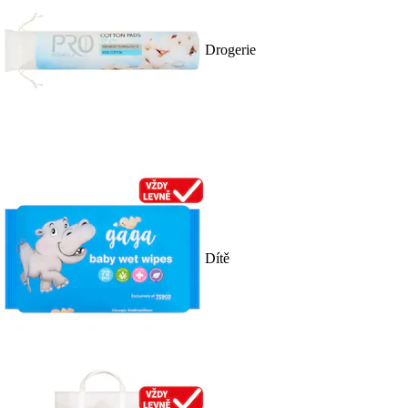
Drogerie
Dítě