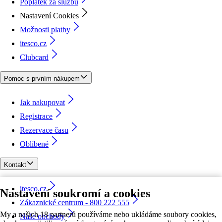
Poplatek za službu
Nastavení Cookies
Možnosti platby
itesco.cz
Clubcard
Pomoc s prvním nákupem
Jak nakupovat
Registrace
Rezervace času
Oblíbené
Kontakt
itesco.cz
Nastavení soukromí a cookies
Zákaznické centrum - 800 222 555
My a našich 18 partnerů používáme nebo ukládáme soubory cookies,
Naše obchody