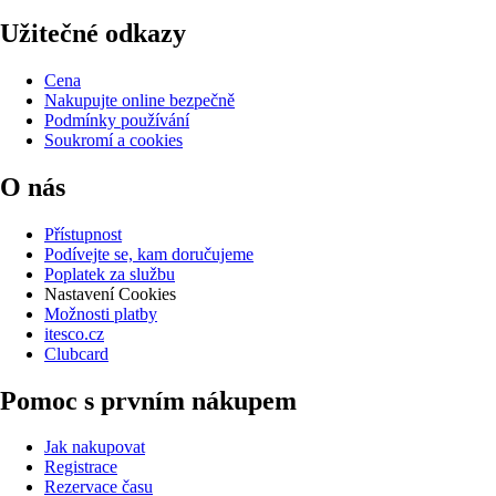
Užitečné odkazy
Cena
Nakupujte online bezpečně
Podmínky používání
Soukromí a cookies
O nás
Přístupnost
Podívejte se, kam doručujeme
Poplatek za službu
Nastavení Cookies
Možnosti platby
itesco.cz
Clubcard
Pomoc s prvním nákupem
Jak nakupovat
Registrace
Rezervace času