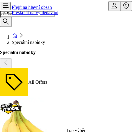
Přejít na hlavní obsah
Přeskočit na vyhledávání
Speciální nabídky
Speciální nabídky
All Offers
Top výběr