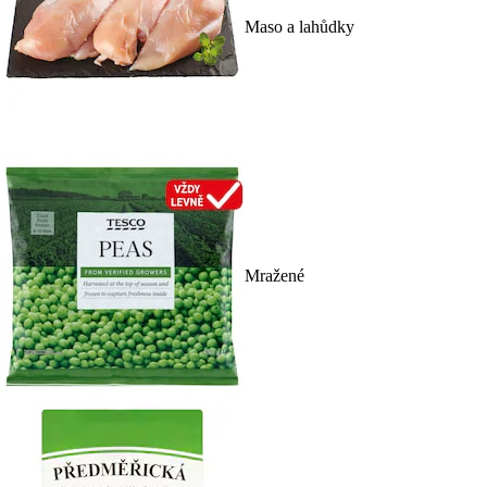
Maso a lahůdky
Mražené