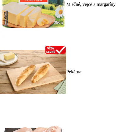
Mléčné, vejce a margaríny
Pekárna