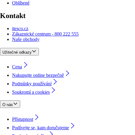
Oblíbené
Kontakt
itesco.cz
Zákaznické centrum - 800 222 555
Naše obchody
Užitečné odkazy
Cena
Nakupujte online bezpečně
Podmínky používání
Soukromí a cookies
O nás
Přístupnost
Podívejte se, kam doručujeme