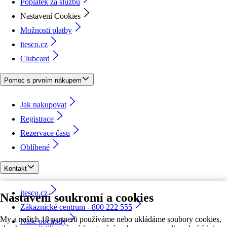
Poplatek za službu
Nastavení Cookies
Možnosti platby
itesco.cz
Clubcard
Pomoc s prvním nákupem
Jak nakupovat
Registrace
Rezervace času
Oblíbené
Kontakt
itesco.cz
Nastavení soukromí a cookies
Zákaznické centrum - 800 222 555
My a našich 18 partnerů používáme nebo ukládáme soubory cookies,
Naše obchody