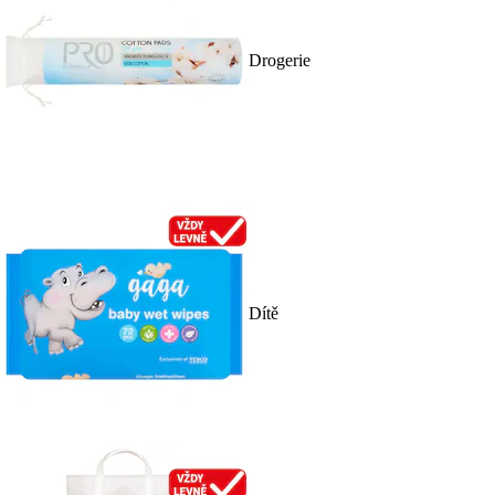
Drogerie
Dítě